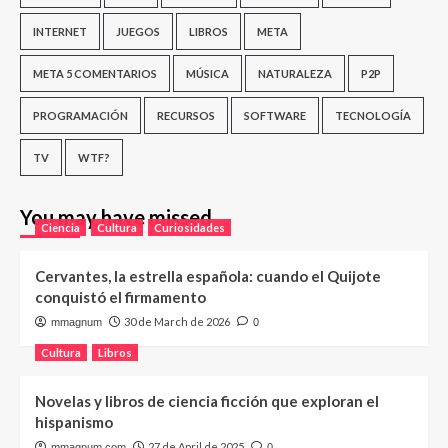
INTERNET
JUEGOS
LIBROS
META
META 5 COMENTARIOS
MÚSICA
NATURALEZA
P2P
PROGRAMACIÓN
RECURSOS
SOFTWARE
TECNOLOGÍA
TV
WTF?
You may have missed
Ciencia
Cultura
Curiosidades
Cervantes, la estrella española: cuando el Quijote
conquistó el firmamento
30 de March de 2026
mmagnum
0
Cultura
Libros
Novelas y libros de ciencia ficción que exploran el
hispanismo
27 de April de 2025
mmagnum.com
0