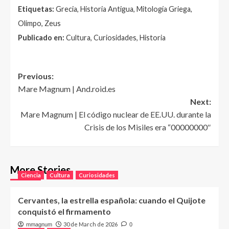
Etiquetas:
Grecia, Historia Antigua, Mitología Griega,
Olimpo, Zeus
Publicado en:
Cultura, Curiosidades, Historia
Post
Previous:
Mare Magnum | And.roid.es
navigation
Next:
Mare Magnum | El código nuclear de EE.UU. durante la
Crisis de los Misiles era “00000000″
More Stories
Ciencia
Cultura
Curiosidades
Cervantes, la estrella española: cuando el Quijote
conquistó el firmamento
30 de March de 2026
mmagnum
0