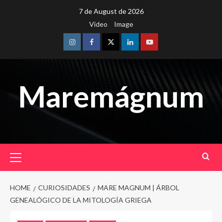
Skip
7 de August de 2026
to
Video
Image
content
Instagram
Facebook
Twitter
Linkedin
Youtube
Maremágnum
Primary
Menu
HOME
CURIOSIDADES
MARE MAGNUM | ÁRBOL
GENEALÓGICO DE LA MITOLOGÍA GRIEGA