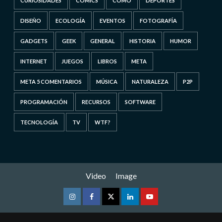
CURIOSIDADES
CÓMICS
CÓMO
DEPORTES
DISEÑO
ECOLOGÍA
EVENTOS
FOTOGRAFÍA
GADGETS
GEEK
GENERAL
HISTORIA
HUMOR
INTERNET
JUEGOS
LIBROS
META
META 5 COMENTARIOS
MÚSICA
NATURALEZA
P2P
PROGRAMACIÓN
RECURSOS
SOFTWARE
TECNOLOGÍA
TV
WTF?
Video
Image
Instagram
Facebook
Twitter
Linkedin
Youtube