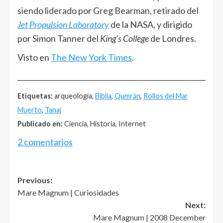
siendo liderado por Greg Bearman, retirado del
Jet Propulsion Laboratory
de la NASA, y dirigido
por Simon Tanner del
King’s College
de Londres.
Visto en
The New York Times
.
______________________________________________________
Etiquetas:
arqueología,
Biblia
,
Qumrán
,
Rollos del Mar
Muerto
,
Tanaj
Publicado en:
Ciencia, Historia, Internet
2 comentarios
Post
Previous:
Mare Magnum | Curiosidades
navigation
Next:
Mare Magnum | 2008 December