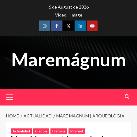
Skip
6 de August de 2026
to
Video
Image
content
Instagram
Facebook
Twitter
Linkedin
Youtube
Maremágnum
Primary
Menu
HOME
ACTUALIDAD
MARE MAGNUM | ARQUEOLOGÍA
Actualidad
Ciencia
Historia
Internet