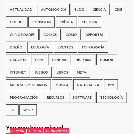
ACTUALIDAD
AUTOMOCIÓN
BLOG
CIENCIA
CINE
COCHES
CONSOLAS
CRÍTICA
CULTURA
CURIOSIDADES
CÓMICS
CÓMO
DEPORTES
DISEÑO
ECOLOGÍA
EVENTOS
FOTOGRAFÍA
GADGETS
GEEK
GENERAL
HISTORIA
HUMOR
INTERNET
JUEGOS
LIBROS
META
META 5 COMENTARIOS
MÚSICA
NATURALEZA
P2P
PROGRAMACIÓN
RECURSOS
SOFTWARE
TECNOLOGÍA
TV
WTF?
You may have missed
Ciencia
Cultura
Curiosidades