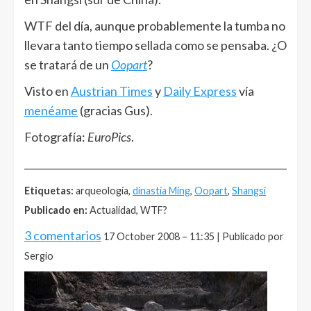
WTF del día, aunque probablemente la tumba no
llevara tanto tiempo sellada como se pensaba. ¿O
se tratará de un
Oopart
?
Visto en
Austrian Times
y
Daily Express
vía
menéame
(gracias Gus).
Fotografía:
EuroPics
.
______________________________________________________
Etiquetas:
arqueología,
dinastía Ming
,
Oopart
,
Shangsi
Publicado en:
Actualidad, WTF?
3 comentarios
17 October 2008 – 11:35 | Publicado por
Sergio