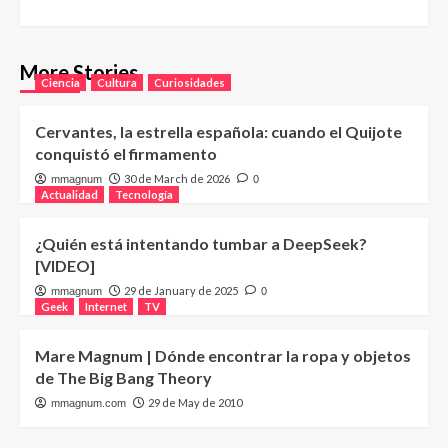
More Stories
Ciencia
Cultura
Curiosidades
Cervantes, la estrella española: cuando el Quijote
conquistó el firmamento
30 de March de 2026
mmagnum
0
Actualidad
Tecnología
¿Quién está intentando tumbar a DeepSeek?
[VIDEO]
29 de January de 2025
mmagnum
0
Geek
Internet
TV
Mare Magnum | Dónde encontrar la ropa y objetos
de The Big Bang Theory
29 de May de 2010
mmagnum.com