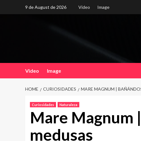
Skip
9 de August de 2026
Video
Image
to
content
Video
Image
HOME
CURIOSIDADES
MARE MAGNUM | BAÑÁNDOS
Curiosidades
Naturaleza
Mare Magnum |
medusas