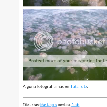
Alguna fotografía más en
TutzTutz
.
__________________________________________________
Etiquetas:
Mar Negro
, medusa,
Rusia