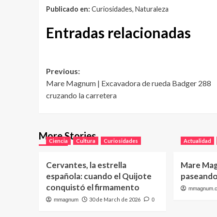
Publicado en:
Curiosidades, Naturaleza
Entradas relacionadas
Post
Previous:
Mare Magnum | Excavadora de rueda Badger 288
navigation
cruzando la carretera
More Stories
Ciencia
Cultura
Curiosidades
Actualidad
Cervantes, la estrella
Mare Mag
española: cuando el Quijote
paseando 
conquistó el firmamento
mmagnum.
30 de March de 2026
mmagnum
0