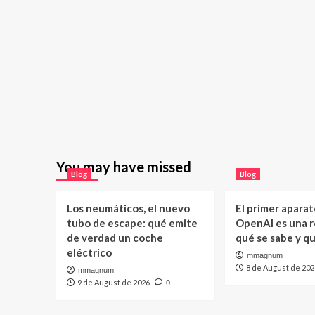
You may have missed
Blog
Blog
Los neumáticos, el nuevo
El primer aparat
tubo de escape: qué emite
OpenAI es una ro
de verdad un coche
qué se sabe y q
eléctrico
mmagnum
8 de August de 202
mmagnum
9 de August de 2026
0