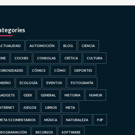
ategories
ACTUALIDAD
AUTOMOCIÓN
BLOG
CIENCIA
CINE
COCHES
CONSOLAS
CRÍTICA
CULTURA
CURIOSIDADES
CÓMICS
CÓMO
DEPORTES
DISEÑO
ECOLOGÍA
EVENTOS
FOTOGRAFÍA
GADGETS
GEEK
GENERAL
HISTORIA
HUMOR
INTERNET
JUEGOS
LIBROS
META
META 5 COMENTARIOS
MÚSICA
NATURALEZA
P2P
PROGRAMACIÓN
RECURSOS
SOFTWARE