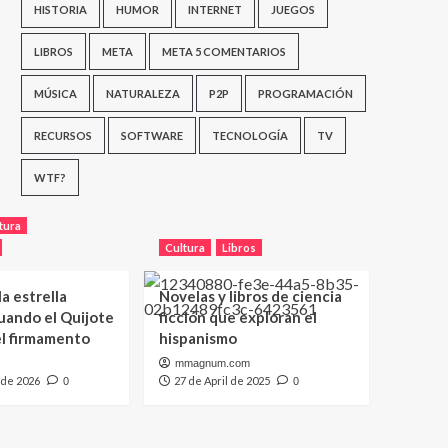
HISTORIA
HUMOR
INTERNET
JUEGOS
LIBROS
META
META 5 COMENTARIOS
MÚSICA
NATURALEZA
P2P
PROGRAMACIÓN
RECURSOS
SOFTWARE
TECNOLOGÍA
TV
WTF?
tura
Cultura
Libros
a estrella
Novelas y libros de ciencia
uando el Quijote
ficción que exploran el
el firmamento
hispanismo
mmagnum.com
 de 2026
27 de April de 2025
0
0