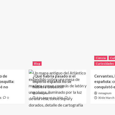
Ciencia
Cul
Blog
Curiosidades
o de
¿Qué habría pasado si el
Cervantes, l
squilla:
imperio español no se
española: c
ué no
hubiera disuelto?
conquistó 
mmagnum
mmagnum
6
8 de August de 2026
30 de March
0
0