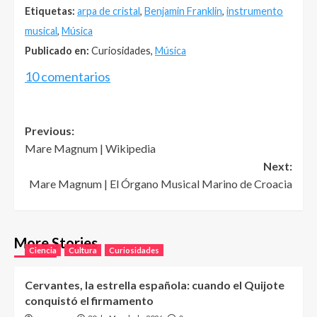
Etiquetas:
arpa de cristal
,
Benjamin Franklin
,
instrumento
musical
,
Música
Publicado en:
Curiosidades,
Música
10 comentarios
Post
Previous:
Mare Magnum | Wikipedia
navigation
Next:
Mare Magnum | El Órgano Musical Marino de Croacia
More Stories
Ciencia
Cultura
Curiosidades
Cervantes, la estrella española: cuando el Quijote
conquistó el firmamento