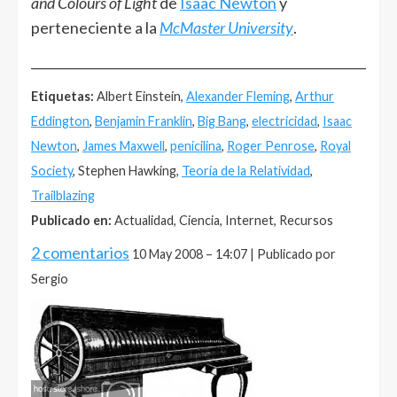
and Colours of Light
de
Isaac Newton
y
perteneciente a la
McMaster University
.
______________________________________________________
Etiquetas:
Albert Einstein,
Alexander Fleming
,
Arthur
Eddington
,
Benjamin Franklin
,
Big Bang
,
electricidad
,
Isaac
Newton
,
James Maxwell
,
penicilina
,
Roger Penrose
,
Royal
Society
, Stephen Hawking,
Teoría de la Relatividad
,
Trailblazing
Publicado en:
Actualidad, Ciencia, Internet, Recursos
2 comentarios
10 May 2008 – 14:07 | Publicado por
Sergio