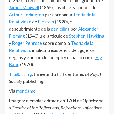
(1752), la teoría del campo electromagnético de
James Maxwell
(1865), las observaciones de
Arthur Eddington
para probar la
Teoría de la
Relatividad
de
Einstein
(1920), el
descubrimiento de la
penicilina
por
Alexander
Fleming
(1940) u el artículo de
Stephen Hawking
y
Roger Penrose
sobre cómo la
Teoría de la
Relatividad
implica la existencia de agujeros
negros y el inicio del tiempo y espacio con el
Big
Bang
(1970).
Trailblazing
, three and a half centuries of
Royal
Society
publishing.
Vía
menéame
.
Imagen: ejemplar editado en 1704 de
Opticks: or,
a Treatise of the Reflections, Refractions, Inflections