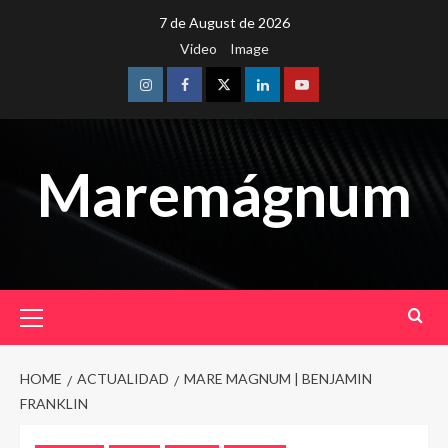
Skip
7 de August de 2026
to
Video
Image
content
Instagram
Facebook
Twitter
Linkedin
Youtube
Maremágnum
Primary
Menu
HOME
ACTUALIDAD
MARE MAGNUM | BENJAMIN
FRANKLIN