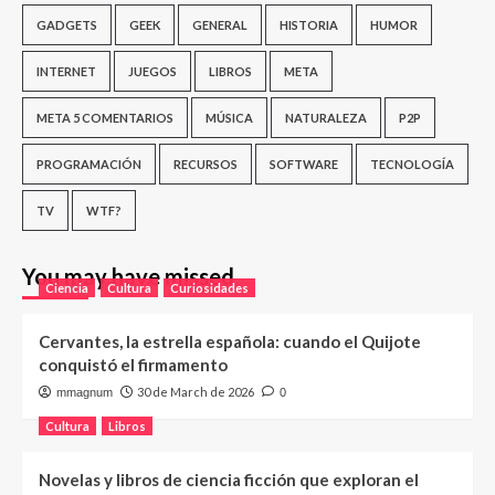
GADGETS
GEEK
GENERAL
HISTORIA
HUMOR
INTERNET
JUEGOS
LIBROS
META
META 5 COMENTARIOS
MÚSICA
NATURALEZA
P2P
PROGRAMACIÓN
RECURSOS
SOFTWARE
TECNOLOGÍA
TV
WTF?
You may have missed
Ciencia
Cultura
Curiosidades
Cervantes, la estrella española: cuando el Quijote
conquistó el firmamento
30 de March de 2026
mmagnum
0
Cultura
Libros
Novelas y libros de ciencia ficción que exploran el