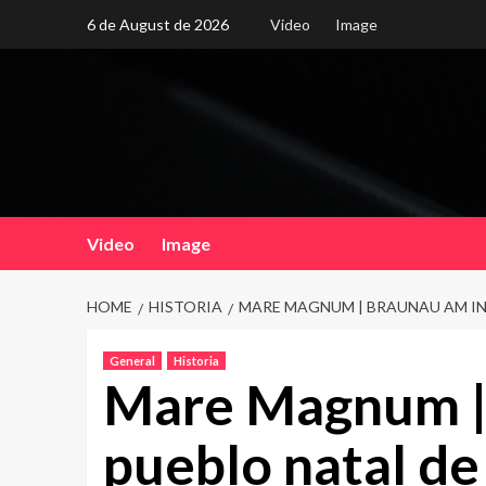
Skip
6 de August de 2026
Video
Image
to
content
Video
Image
HOME
HISTORIA
MARE MAGNUM | BRAUNAU AM INN
General
Historia
Mare Magnum | 
pueblo natal de