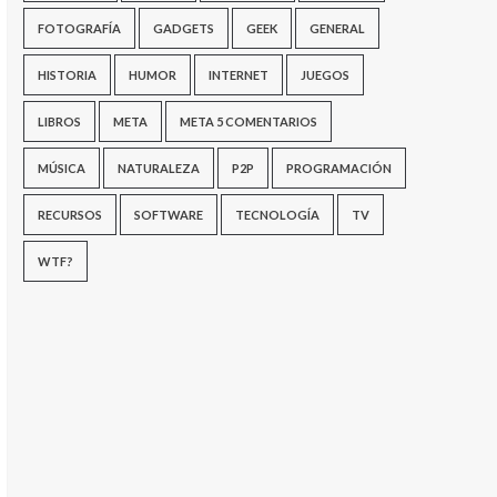
FOTOGRAFÍA
GADGETS
GEEK
GENERAL
HISTORIA
HUMOR
INTERNET
JUEGOS
LIBROS
META
META 5 COMENTARIOS
MÚSICA
NATURALEZA
P2P
PROGRAMACIÓN
RECURSOS
SOFTWARE
TECNOLOGÍA
TV
WTF?