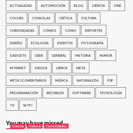
ACTUALIDAD
AUTOMOCIÓN
BLOG
CIENCIA
CINE
COCHES
CONSOLAS
CRÍTICA
CULTURA
CURIOSIDADES
CÓMICS
CÓMO
DEPORTES
DISEÑO
ECOLOGÍA
EVENTOS
FOTOGRAFÍA
GADGETS
GEEK
GENERAL
HISTORIA
HUMOR
INTERNET
JUEGOS
LIBROS
META
META 5 COMENTARIOS
MÚSICA
NATURALEZA
P2P
PROGRAMACIÓN
RECURSOS
SOFTWARE
TECNOLOGÍA
TV
WTF?
You may have missed
Ciencia
Cultura
Curiosidades