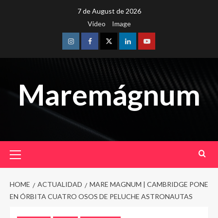
Skip
7 de August de 2026
to
Video
Image
content
Instagram
Facebook
Twitter
Linkedin
Youtube
Maremágnum
Primary
Menu
HOME
ACTUALIDAD
MARE MAGNUM | CAMBRIDGE PONE
EN ÓRBITA CUATRO OSOS DE PELUCHE ASTRONAUTAS