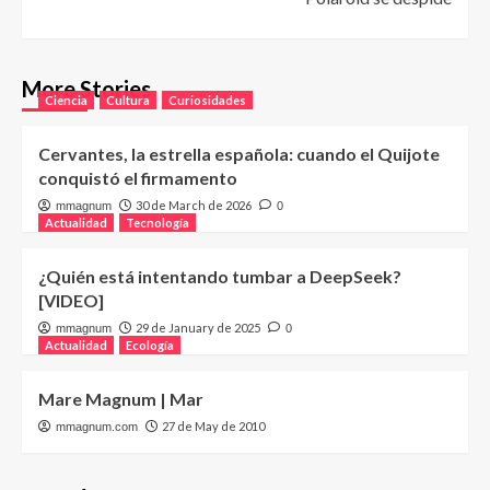
More Stories
Ciencia
Cultura
Curiosidades
Cervantes, la estrella española: cuando el Quijote
conquistó el firmamento
30 de March de 2026
mmagnum
0
Actualidad
Tecnología
¿Quién está intentando tumbar a DeepSeek?
[VIDEO]
29 de January de 2025
mmagnum
0
Actualidad
Ecología
Mare Magnum | Mar
27 de May de 2010
mmagnum.com