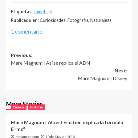
Etiquetas:
camuflaje
Publicado en:
Curiosidades, Fotografía, Naturaleza
1 comentario
Post
Previous:
Mare Magnum | Así se replica el ADN
navigation
Next:
Mare Magnum | Disney
More Stories
Ciencia
Historia
Mare Magnum | Albert Einstein explica la fórmula
E=mc²
10 de May de 2010
mmagnum.com