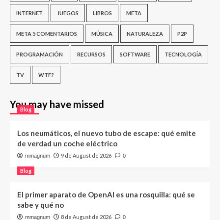
INTERNET
JUEGOS
LIBROS
META
META 5 COMENTARIOS
MÚSICA
NATURALEZA
P2P
PROGRAMACIÓN
RECURSOS
SOFTWARE
TECNOLOGÍA
TV
WTF?
You may have missed
Blog
Los neumáticos, el nuevo tubo de escape: qué emite
de verdad un coche eléctrico
9 de August de 2026
mmagnum
0
Blog
El primer aparato de OpenAI es una rosquilla: qué se
sabe y qué no
8 de August de 2026
mmagnum
0