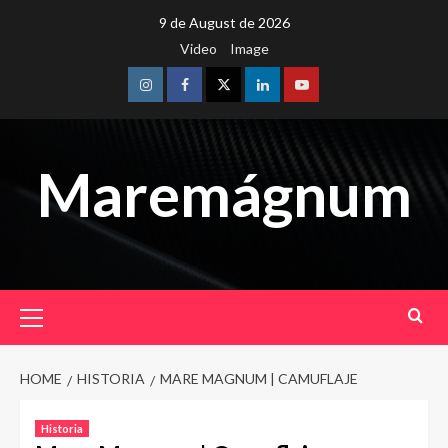
Skip
9 de August de 2026
to
Video
Image
content
Instagram
Facebook
Twitter
Linkedin
Youtube
Maremágnum
Primary
Menu
HOME
HISTORIA
MARE MAGNUM | CAMUFLAJE
Historia