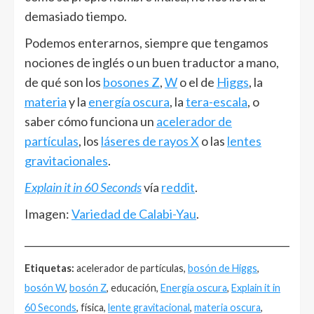
demasiado tiempo.
Podemos enterarnos, siempre que tengamos
nociones de inglés o un buen traductor a mano,
de qué son los
bosones Z
,
W
o el de
Higgs
, la
materia
y la
energía oscura
, la
tera-escala
, o
saber cómo funciona un
acelerador de
partículas
, los
láseres de rayos X
o las
lentes
gravitacionales
.
Explain it in 60 Seconds
vía
reddit
.
Imagen:
Variedad de Calabi-Yau
.
______________________________________________________
Etiquetas:
acelerador de partículas,
bosón de Higgs
,
bosón W
,
bosón Z
, educación,
Energía oscura
,
Explain it in
60 Seconds
, física,
lente gravitacional
,
materia oscura
,