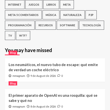
INTERNET
JUEGOS
LIBROS
META
META 5 COMENTARIOS
MÚSICA
NATURALEZA
P2P
PROGRAMACIÓN
RECURSOS
SOFTWARE
TECNOLOGÍA
TV
WTF?
You may have missed
Blog
Los neumáticos, el nuevo tubo de escape: qué emite
de verdad un coche eléctrico
9 de August de 2026
mmagnum
0
Blog
El primer aparato de OpenAI es una rosquilla: qué se
sabe y qué no
8 de August de 2026
mmagnum
0