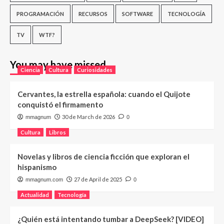
PROGRAMACIÓN
RECURSOS
SOFTWARE
TECNOLOGÍA
TV
WTF?
You may have missed
Ciencia
Cultura
Curiosidades
Cervantes, la estrella española: cuando el Quijote
conquistó el firmamento
30 de March de 2026
mmagnum
0
Cultura
Libros
Novelas y libros de ciencia ficción que exploran el
hispanismo
27 de April de 2025
mmagnum.com
0
Actualidad
Tecnología
¿Quién está intentando tumbar a DeepSeek? [VIDEO]