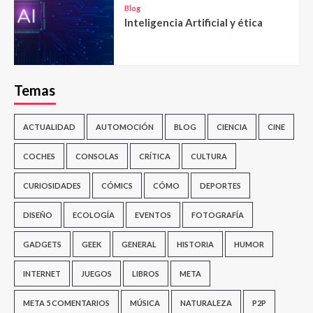
Blog
Inteligencia Artificial y ética
Temas
ACTUALIDAD
AUTOMOCIÓN
BLOG
CIENCIA
CINE
COCHES
CONSOLAS
CRÍTICA
CULTURA
CURIOSIDADES
CÓMICS
CÓMO
DEPORTES
DISEÑO
ECOLOGÍA
EVENTOS
FOTOGRAFÍA
GADGETS
GEEK
GENERAL
HISTORIA
HUMOR
INTERNET
JUEGOS
LIBROS
META
META 5 COMENTARIOS
MÚSICA
NATURALEZA
P2P