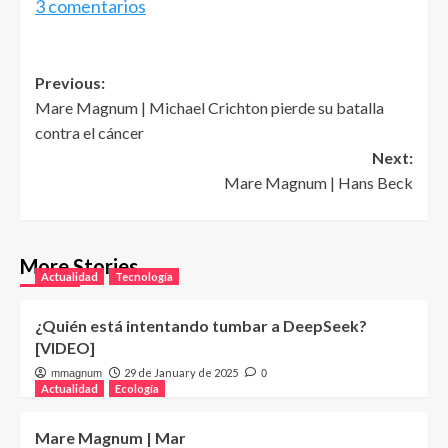
3 comentarios
Post
Previous:
Mare Magnum | Michael Crichton pierde su batalla
navigation
contra el cáncer
Next:
Mare Magnum | Hans Beck
More Stories
Actualidad
Tecnología
¿Quién está intentando tumbar a DeepSeek?
[VIDEO]
29 de January de 2025
mmagnum
0
Actualidad
Ecología
Mare Magnum | Mar