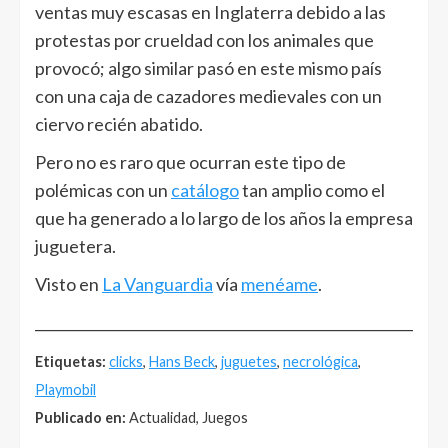
ventas muy escasas en Inglaterra debido a las
protestas por crueldad con los animales que
provocó; algo similar pasó en este mismo país
con una caja de cazadores medievales con un
ciervo recién abatido.
Pero no es raro que ocurran este tipo de
polémicas con un
catálogo
tan amplio como el
que ha generado a lo largo de los años la empresa
juguetera.
Visto en
La Vanguardia
vía
menéame
.
______________________________________________________
Etiquetas:
clicks
,
Hans Beck
,
juguetes
,
necrológica
,
Playmobil
Publicado en:
Actualidad, Juegos