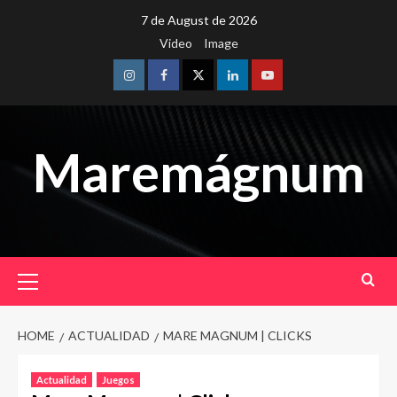
Skip
7 de August de 2026
to
Video
Image
content
Instagram
Facebook
Twitter
Linkedin
Youtube
Maremágnum
Primary
Menu
HOME
ACTUALIDAD
MARE MAGNUM | CLICKS
Actualidad
Juegos