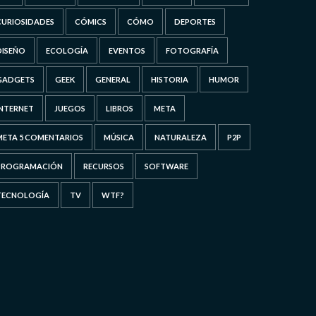
CURIOSIDADES
CÓMICS
CÓMO
DEPORTES
DISEÑO
ECOLOGÍA
EVENTOS
FOTOGRAFÍA
GADGETS
GEEK
GENERAL
HISTORIA
HUMOR
INTERNET
JUEGOS
LIBROS
META
META 5 COMENTARIOS
MÚSICA
NATURALEZA
P2P
PROGRAMACIÓN
RECURSOS
SOFTWARE
TECNOLOGÍA
TV
WTF?