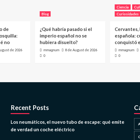
Ciencia
Cul
Blog
Curiosidades
o de
¿Qué habría pasado si el
Cervantes, l
squilla:
imperio español no se
española: c
ué no
hubiera disuelto?
conquistó 
August de 2026
8 de August de 2026
mmagnum
mmagnum
0
0
Recent Posts
C
Los neumáticos, el nuevo tubo de escape: qué emite
de verdad un coche eléctrico