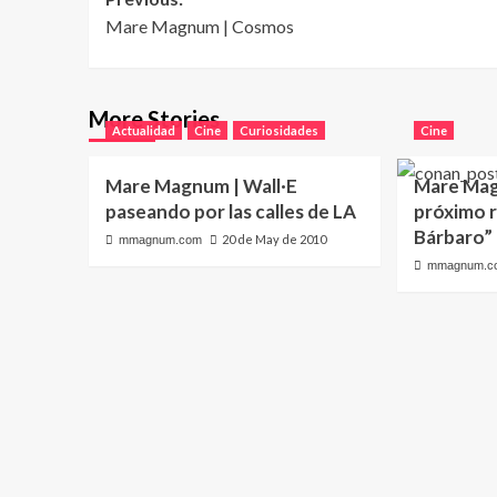
Post
Mare Magnum | Cosmos
navigation
More Stories
Actualidad
Cine
Curiosidades
Cine
Mare Magnum | Wall·E
Mare Mag
paseando por las calles de LA
próximo 
Bárbaro”
20 de May de 2010
mmagnum.com
mmagnum.c