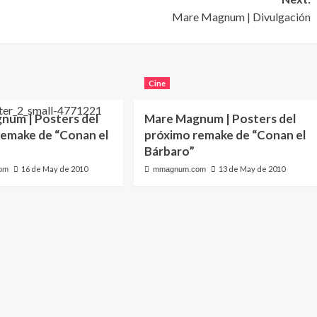
Mare Magnum | Divulgación
Cine
num | Posters del
Mare Magnum | Posters del
remake de “Conan el
próximo remake de “Conan el
Bárbaro”
16 de May de 2010
13 de May de 2010
om
mmagnum.com