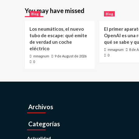
You may have missed
Blog
Blog
Los neumáticos, el nuevo
El primer aparat
tubo de escape: qué emite
OpenAI es una ro
de verdad un coche
qué se sabe y q
eléctrico
8 de 
mmagnum
0
9 de August de 2026
mmagnum
0
Archivos
Categorías
Actualidad