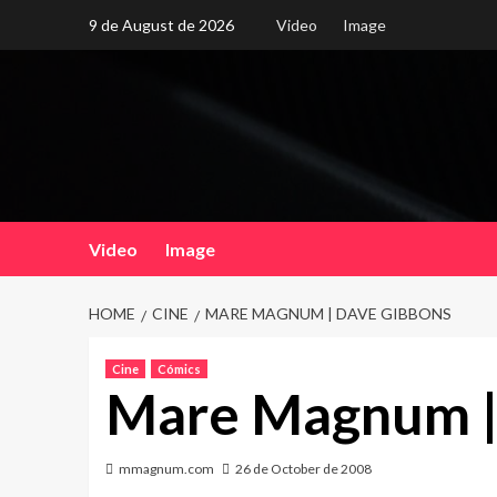
Skip
9 de August de 2026
Video
Image
to
content
Video
Image
HOME
CINE
MARE MAGNUM | DAVE GIBBONS
Cine
Cómics
Mare Magnum |
mmagnum.com
26 de October de 2008