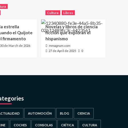
tura
Cultura
Libros
a estrella
Novelas y libros de ciencia
uando el Quijote
ficción que exploran el
el firmamento
hispanismo
30 de March de 2026
mmagnum.com
27 de April de 2025
0
ategories
ACTUALIDAD
AUTOMOCIÓN
BLOG
CIENCIA
CINE
COCHES
CONSOLAS
CRÍTICA
CULTURA