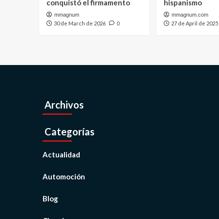
conquistó el firmamento
hispanismo
mmagnum
mmagnum.com
30 de March de 2026
27 de April de 2025
0
Archivos
Categorías
Actualidad
Automoción
Blog