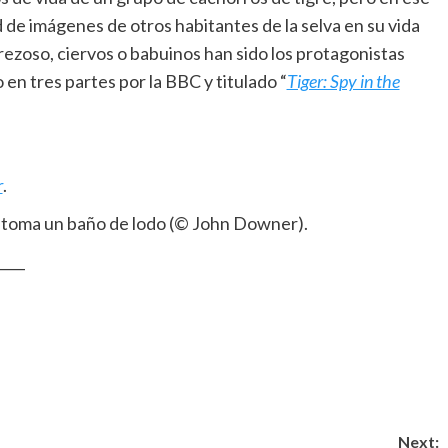
de imágenes de otros habitantes de la selva en su vida
rezoso, ciervos o babuinos han sido los protagonistas
en tres partes por la BBC y titulado “
Tiger: Spy in the
r
.
as toma un baño de lodo (© John Downer).
____
Next: