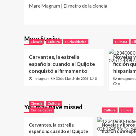
Mare Magnum | El metro de la ciencia
navigation
More Stories
Ciencia
Cultura
Curiosidades
Cultura
Li
Cervantes, la estrella
Novelas y
española: cuando el Quijote
ficción q
conquistó el firmamento
hispanis
30 de March de 2026
mmagnum
0
mmagnum.
0
Ciencia
Cultura
You may have missed
Curiosidades
Cultura
Libros
Cervantes, la estrella
Novelas y libros
española: cuando el Quijote
ficción que expl