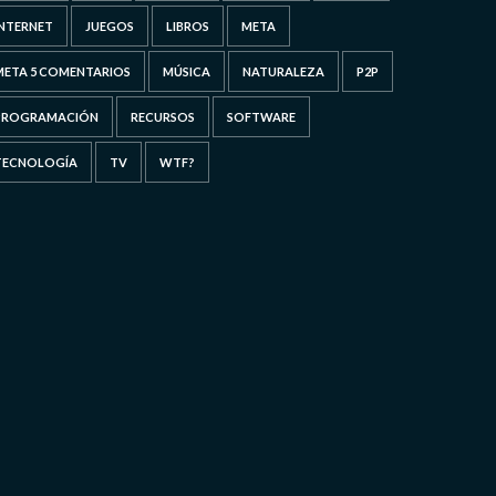
INTERNET
JUEGOS
LIBROS
META
META 5 COMENTARIOS
MÚSICA
NATURALEZA
P2P
PROGRAMACIÓN
RECURSOS
SOFTWARE
TECNOLOGÍA
TV
WTF?