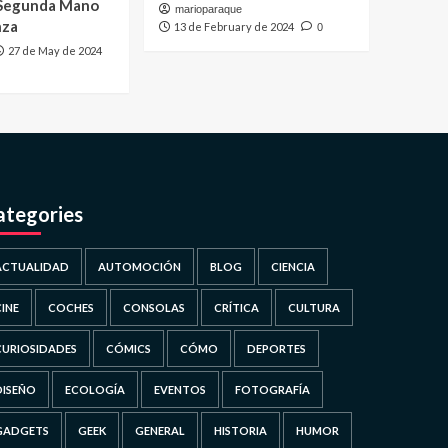
 Segunda Mano
marioparaque
nza
13 de February de 2024
0
27 de May de 2024
ategories
ACTUALIDAD
AUTOMOCIÓN
BLOG
CIENCIA
CINE
COCHES
CONSOLAS
CRÍTICA
CULTURA
CURIOSIDADES
CÓMICS
CÓMO
DEPORTES
DISEÑO
ECOLOGÍA
EVENTOS
FOTOGRAFÍA
GADGETS
GEEK
GENERAL
HISTORIA
HUMOR