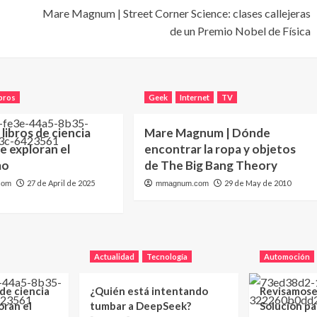
Mare Magnum | Street Corner Science: clases callejeras
de un Premio Nobel de Física
bros
Geek
Internet
TV
 libros de ciencia
Mare Magnum | Dónde
ue exploran el
encontrar la ropa y objetos
mo
de The Big Bang Theory
27 de April de 2025
29 de May de 2010
com
mmagnum.com
Actualidad
Tecnología
Automoción
 de ciencia
¿Quién está intentando
Revisamose
oran el
tumbar a DeepSeek?
Solución p