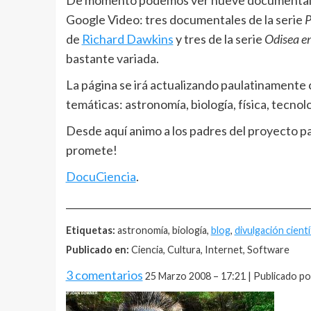
De momento podemos ver nueve documentales
Google Video: tres documentales de la serie
P
de
Richard Dawkins
y tres de la serie
Odisea en
bastante variada.
La página se irá actualizando paulatinamente 
temáticas: astronomía, biología, física, tecnol
Desde aquí animo a los padres del proyecto p
promete!
DocuCiencia
.
__________________________________________________
Etiquetas:
astronomía, biología,
blog
,
divulgación cientí
Publicado en:
Ciencia, Cultura, Internet, Software
3 comentarios
25 Marzo 2008 – 17:21 | Publicado po