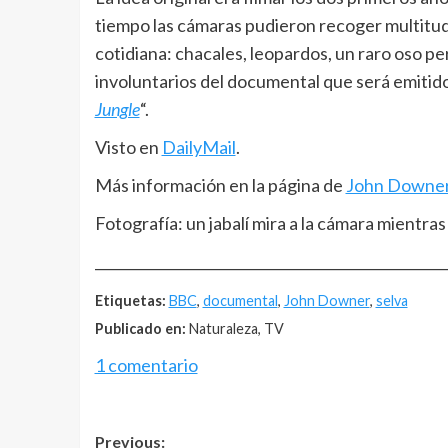
tiempo las cámaras pudieron recoger multitud 
cotidiana: chacales, leopardos, un raro oso pe
involuntarios del documental que será emitido 
Jungle
“.
Visto en
DailyMail
.
Más información en la página de
John Downe
Fotografía: un jabalí mira a la cámara mientr
__________________________________________________
Etiquetas:
BBC
,
documental
,
John Downer
,
selva
Publicado en:
Naturaleza, TV
1 comentario
Post
Previous: