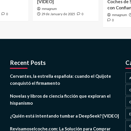
[VIDEO]
Coches de
con Confia
mmagnum
29 de January de 2025
0
0
mmagnum
0
Recent Posts
C
Cervantes, la estrella española: cuando el Quijote
conquistó el firmamento
Novelas y libros de ciencia ficción que exploran el
hispanismo
¿Quién está intentando tumbar a DeepSeek? [VIDEO]
Revisamoselcoche.com: La Solución para Comprar