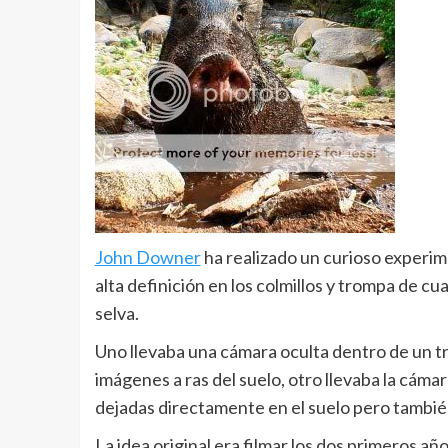
John Downer
ha realizado un curioso experime
alta definición en los colmillos y trompa de cu
selva.
Uno llevaba una cámara oculta dentro de un tr
imágenes a ras del suelo, otro llevaba la cáma
dejadas directamente en el suelo pero tambié
La idea original era filmar los dos primeros a