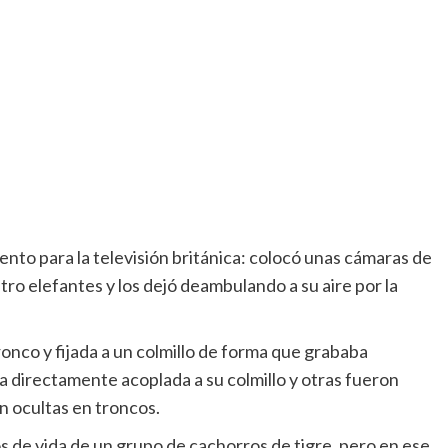
nto para la televisión británica: colocó unas cámaras de
atro elefantes y los dejó deambulando a su aire por la
onco y fijada a un colmillo de forma que grababa
ra directamente acoplada a su colmillo y otras fueron
n ocultas en troncos.
ños de vida de un grupo de cachorros de tigre, pero en ese