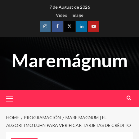
Skip
7 de August de 2026
to
Video
Image
content
Instagram
Facebook
Twitter
Linkedin
Youtube
Maremágnum
Primary
Menu
HOME
PROGRAMACIÓN
MARE MAGNUM | EL
ALGORITMO LUHN PARA VERIFICAR TARJETAS DE CRÉDITO