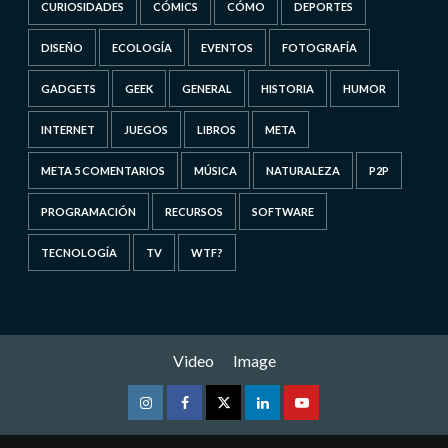
CURIOSIDADES
CÓMICS
CÓMO
DEPORTES
DISEÑO
ECOLOGÍA
EVENTOS
FOTOGRAFÍA
GADGETS
GEEK
GENERAL
HISTORIA
HUMOR
INTERNET
JUEGOS
LIBROS
META
META 5 COMENTARIOS
MÚSICA
NATURALEZA
P2P
PROGRAMACIÓN
RECURSOS
SOFTWARE
TECNOLOGÍA
TV
WTF?
Video
Image
Instagram
Facebook
Twitter
Linkedin
Youtube