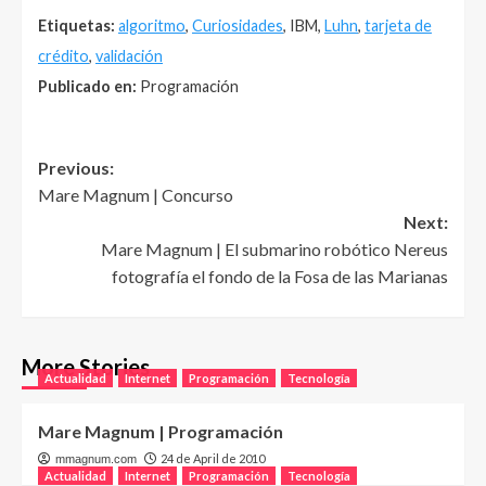
Etiquetas:
algoritmo
,
Curiosidades
, IBM,
Luhn
,
tarjeta de
crédito
,
validación
Publicado en:
Programación
Post
Previous:
Mare Magnum | Concurso
navigation
Next:
Mare Magnum | El submarino robótico Nereus
fotografía el fondo de la Fosa de las Marianas
More Stories
Actualidad
Internet
Programación
Tecnología
Mare Magnum | Programación
24 de April de 2010
mmagnum.com
Actualidad
Internet
Programación
Tecnología