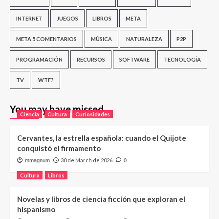
INTERNET
JUEGOS
LIBROS
META
META 5 COMENTARIOS
MÚSICA
NATURALEZA
P2P
PROGRAMACIÓN
RECURSOS
SOFTWARE
TECNOLOGÍA
TV
WTF?
You may have missed
Ciencia
Cultura
Curiosidades
Cervantes, la estrella española: cuando el Quijote
conquistó el firmamento
30 de March de 2026
mmagnum
0
Cultura
Libros
Novelas y libros de ciencia ficción que exploran el
hispanismo