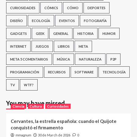
CURIOSIDADES
CÓMICS
CÓMO
DEPORTES
DISEÑO
ECOLOGÍA
EVENTOS
FOTOGRAFÍA
GADGETS
GEEK
GENERAL
HISTORIA
HUMOR
INTERNET
JUEGOS
LIBROS
META
META 5 COMENTARIOS
MÚSICA
NATURALEZA
P2P
PROGRAMACIÓN
RECURSOS
SOFTWARE
TECNOLOGÍA
TV
WTF?
You may have missed
Ciencia
Cultura
Curiosidades
Cervantes, la estrella española: cuando el Quijote
conquistó el firmamento
30 de March de 2026
mmagnum
0