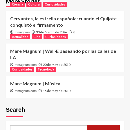
More Stories
Ciencia
Cultura
Curiosidades
Cervantes, la estrella española: cuando el Quijote
conquistó el firmamento
30 de March de 2026
mmagnum
0
Actualidad
Cine
Curiosidades
Mare Magnum | Wall·E paseando por las calles de
LA
20 de May de 2010
mmagnum.com
Curiosidades
Tecnología
Mare Magnum | Música
16 de May de 2010
mmagnum.com
Search