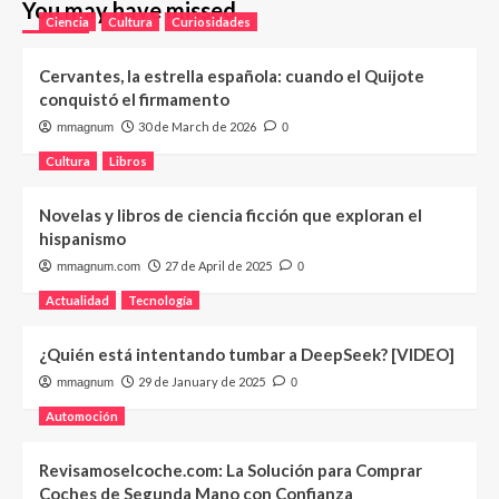
You may have missed
Ciencia
Cultura
Curiosidades
Cervantes, la estrella española: cuando el Quijote
conquistó el firmamento
30 de March de 2026
mmagnum
0
Cultura
Libros
Novelas y libros de ciencia ficción que exploran el
hispanismo
27 de April de 2025
mmagnum.com
0
Actualidad
Tecnología
¿Quién está intentando tumbar a DeepSeek? [VIDEO]
29 de January de 2025
mmagnum
0
Automoción
Revisamoselcoche.com: La Solución para Comprar
Coches de Segunda Mano con Confianza