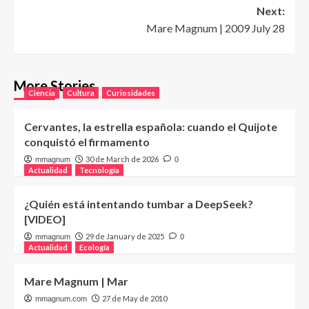
Next:
Mare Magnum | 2009 July 28
More Stories
Ciencia
Cultura
Curiosidades
Cervantes, la estrella española: cuando el Quijote
conquistó el firmamento
30 de March de 2026
mmagnum
0
Actualidad
Tecnología
¿Quién está intentando tumbar a DeepSeek?
[VIDEO]
29 de January de 2025
mmagnum
0
Actualidad
Ecología
Mare Magnum | Mar
27 de May de 2010
mmagnum.com