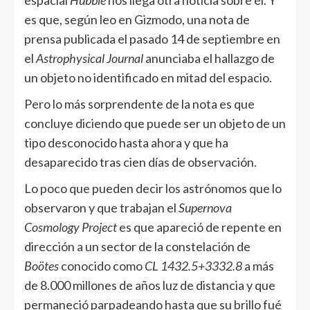
espacial
Hubble
nos llega otra noticia sobre él. Y
es que, según leo en Gizmodo, una nota de
prensa publicada el pasado 14 de septiembre en
el
Astrophysical Journ
al
anunciaba el hallazgo de
un objeto no identificado en mitad del espacio.
Pero lo más sorprendente de la nota es que
concluye diciendo que puede ser un objeto de un
tipo desconocido hasta ahora y que ha
desaparecido tras cien días de observación.
Lo poco que pueden decir los astrónomos que lo
observaron y que trabajan el
Supernova
Cosmology Project
es que apareció de repente en
dirección a un sector de la constelación de
Boötes
conocido como
CL 1432.5+3332.8
a más
de 8.000 millones de años luz de distancia y que
permaneció parpadeando hasta que su brillo fué