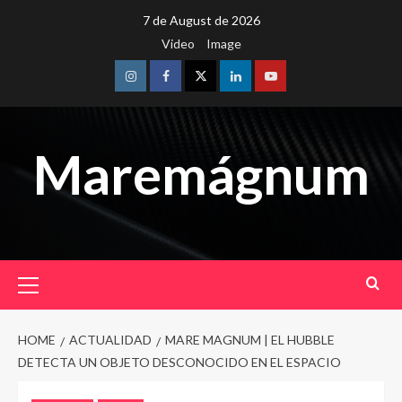
Skip
7 de August de 2026
to
Video
Image
content
Instagram
Facebook
Twitter
Linkedin
Youtube
Maremágnum
Primary
Menu
HOME
ACTUALIDAD
MARE MAGNUM | EL HUBBLE
DETECTA UN OBJETO DESCONOCIDO EN EL ESPACIO