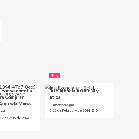
Blog
lcoche.com: La
Inteligencia Artificial y
ara Comprar
ética
 Segunda Mano
marioparaque
nza
13 de February de 2024
0
27 de May de 2024