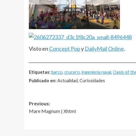
Visto en
Concept Pop
y
DailyMail Online
.
__________________________________________________
Etiquetas:
barco
,
crucero
,
ingeniería naval
,
Oasis of th
Publicado en:
Actualidad, Curiosidades
Post
Previous:
Mare Magnum | Xhtml
navigation