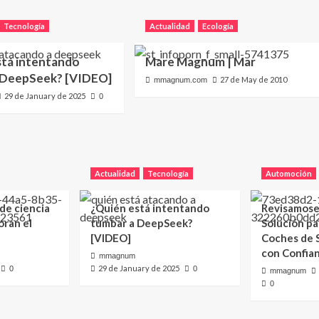
Tecnología
Actualidad
Ecología
stá intentando
Mare Magnum | Mar
 DeepSeek? [VIDEO]
27 de May de 2010
mmagnum.com
29 de January de 2025
0
Actualidad
Tecnología
Automoción
 de ciencia
¿Quién está intentando
Revisamose
oran el
tumbar a DeepSeek?
Solución p
[VIDEO]
Coches de
con Confia
mmagnum
29 de January de 2025
0
0
mmagnum
0