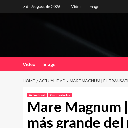
Skip
7 de August de 2026
Video
Image
to
content
Video
Image
HOME
ACTUALIDAD
MARE MAGNUM | EL TRANSA
Actualidad
Curiosidades
Mare Magnum | 
más grande del