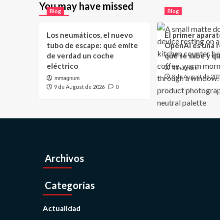
You may have missed
Blog
Blog
Los neumáticos, el nuevo
El primer aparat
tubo de escape: qué emite
OpenAI es una ro
de verdad un coche
qué se sabe y q
eléctrico
mmagnum
8 de August de 202
mmagnum
9 de August de 2026
0
Archivos
Categorías
Actualidad