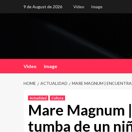
Skip
9 de August de 2026
Video
Image
to
content
Video
Image
HOME
ACTUALIDAD
MARE MAGNUM | ENCUENTRAN
Actualidad
Cultura
Mare Magnum | 
tumba de un niñ