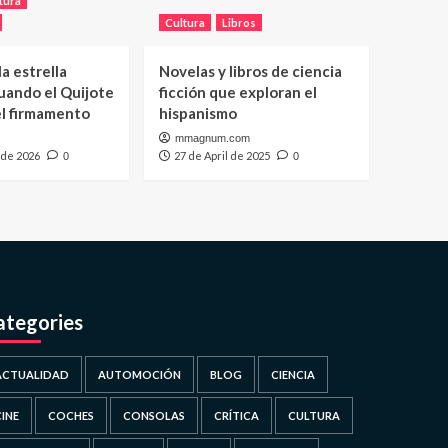
tura
Cultura
Libros
a estrella
Novelas y libros de ciencia
uando el Quijote
ficción que exploran el
el firmamento
hispanismo
mmagnum.com
 de 2026
27 de April de 2025
0
0
ategories
ACTUALIDAD
AUTOMOCIÓN
BLOG
CIENCIA
CINE
COCHES
CONSOLAS
CRÍTICA
CULTURA