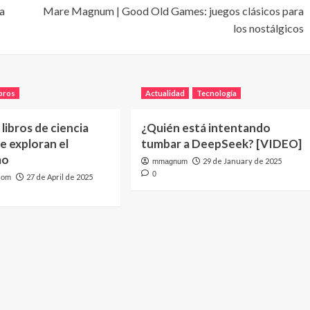
a
Mare Magnum | Good Old Games: juegos clásicos para
los nostálgicos
bros
Actualidad
Tecnología
 libros de ciencia
¿Quién está intentando
ue exploran el
tumbar a DeepSeek? [VIDEO]
mo
29 de January de 2025
mmagnum
0
27 de April de 2025
com