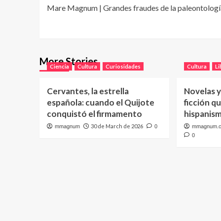
Mare Magnum | Grandes fraudes de la paleontologí
navigation
More Stories
Ciencia
Cultura
Curiosidades
Cultura
Li
Cervantes, la estrella
Novelas y
española: cuando el Quijote
ficción q
conquistó el firmamento
hispanis
30 de March de 2026
mmagnum
0
mmagnum.
0