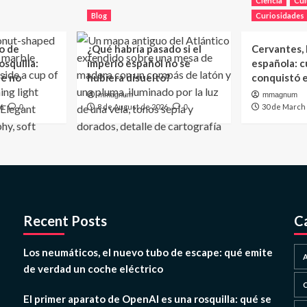
Ciencia
Cul
Blog
Curiosidades
o de
¿Qué habría pasado si el
Cervantes, l
squilla:
imperio español no se
española: c
ué no
hubiera disuelto?
conquistó 
mmagnum
mmagnum
6
8 de August de 2026
30 de March
0
0
Recent Posts
C
Los neumáticos, el nuevo tubo de escape: qué emite
de verdad un coche eléctrico
El primer aparato de OpenAI es una rosquilla: qué se