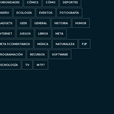
CURIOSIDADES
CÓMICS
CÓMO
DEPORTES
DISEÑO
ECOLOGÍA
EVENTOS
FOTOGRAFÍA
GADGETS
GEEK
GENERAL
HISTORIA
HUMOR
INTERNET
JUEGOS
LIBROS
META
META 5 COMENTARIOS
MÚSICA
NATURALEZA
P2P
PROGRAMACIÓN
RECURSOS
SOFTWARE
TECNOLOGÍA
TV
WTF?