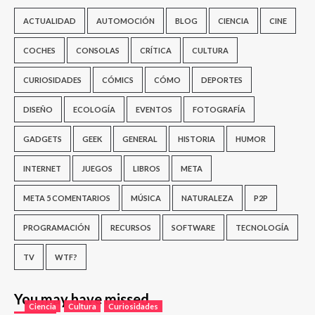
ACTUALIDAD
AUTOMOCIÓN
BLOG
CIENCIA
CINE
COCHES
CONSOLAS
CRÍTICA
CULTURA
CURIOSIDADES
CÓMICS
CÓMO
DEPORTES
DISEÑO
ECOLOGÍA
EVENTOS
FOTOGRAFÍA
GADGETS
GEEK
GENERAL
HISTORIA
HUMOR
INTERNET
JUEGOS
LIBROS
META
META 5 COMENTARIOS
MÚSICA
NATURALEZA
P2P
PROGRAMACIÓN
RECURSOS
SOFTWARE
TECNOLOGÍA
TV
WTF?
You may have missed
Ciencia
Cultura
Curiosidades