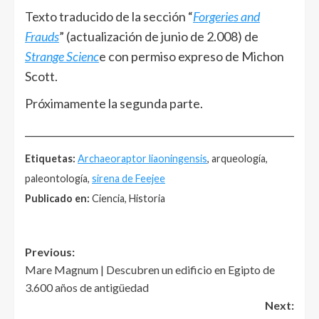
Texto traducido de la sección “
Forgeries and
Frauds
” (actualización de junio de 2.008) de
Strange Scienc
e con permiso expreso de Michon
Scott.
Próximamente la segunda parte.
______________________________________________________
Etiquetas:
Archaeoraptor liaoningensis
, arqueología,
paleontología,
sirena de Feejee
Publicado en:
Ciencia, Historia
Post
Previous:
Mare Magnum | Descubren un edificio en Egipto de
navigation
3.600 años de antigüedad
Next: