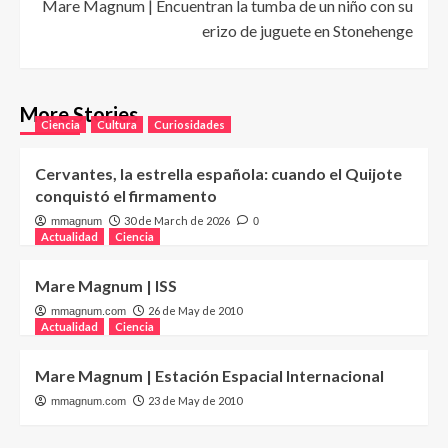
Mare Magnum | Encuentran la tumba de un niño con su
erizo de juguete en Stonehenge
More Stories
Ciencia
Cultura
Curiosidades
Cervantes, la estrella española: cuando el Quijote
conquistó el firmamento
30 de March de 2026
mmagnum
0
Actualidad
Ciencia
Mare Magnum | ISS
26 de May de 2010
mmagnum.com
Actualidad
Ciencia
Mare Magnum | Estación Espacial Internacional
23 de May de 2010
mmagnum.com