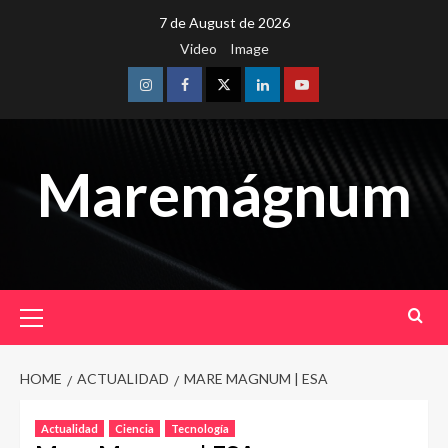
Skip
7 de August de 2026
to
Video
Image
content
Instagram
Facebook
Twitter
Linkedin
Youtube
Maremágnum
Primary
Menu
HOME
ACTUALIDAD
MARE MAGNUM | ESA
Actualidad
Ciencia
Tecnología