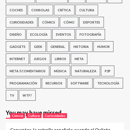
COCHES
CONSOLAS
CRÍTICA
CULTURA
CURIOSIDADES
CÓMICS
CÓMO
DEPORTES
DISEÑO
ECOLOGÍA
EVENTOS
FOTOGRAFÍA
GADGETS
GEEK
GENERAL
HISTORIA
HUMOR
INTERNET
JUEGOS
LIBROS
META
META 5 COMENTARIOS
MÚSICA
NATURALEZA
P2P
PROGRAMACIÓN
RECURSOS
SOFTWARE
TECNOLOGÍA
TV
WTF?
You may have missed
Ciencia
Cultura
Curiosidades
Cervantes, la estrella española: cuando el Quijote