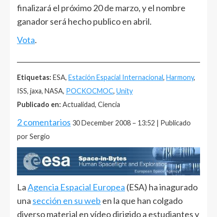
finalizará el próximo 20 de marzo, y el nombre
ganador será hecho publico en abril.
Vota
.
______________________________________________________
Etiquetas:
ESA,
Estación Espacial Internacional
,
Harmony
,
ISS, jaxa, NASA,
POCKOCMOC
,
Unity
Publicado en:
Actualidad, Ciencia
2 comentarios
30 December 2008 – 13:52 | Publicado
por Sergio
La
Agencia Espacial Europea
(ESA) ha inagurado
una
sección en su web
en la que han colgado
diverso material en vídeo dirigido a estudiantes y