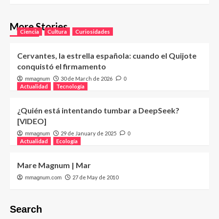
More Stories
Ciencia
Cultura
Curiosidades
Cervantes, la estrella española: cuando el Quijote
conquistó el firmamento
30 de March de 2026
mmagnum
0
Actualidad
Tecnología
¿Quién está intentando tumbar a DeepSeek?
[VIDEO]
29 de January de 2025
mmagnum
0
Actualidad
Ecología
Mare Magnum | Mar
27 de May de 2010
mmagnum.com
Search