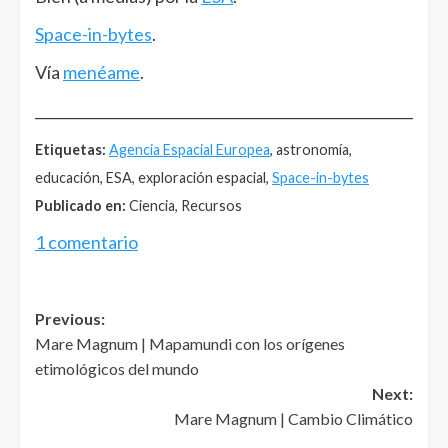
Space-in-bytes
.
Vía
menéame
.
______________________________________________________
Etiquetas:
Agencia Espacial Europea
, astronomía,
educación, ESA, exploración espacial,
Space-in-bytes
Publicado en:
Ciencia, Recursos
1 comentario
Post
Previous:
Mare Magnum | Mapamundi con los orígenes
navigation
etimológicos del mundo
Next:
Mare Magnum | Cambio Climático