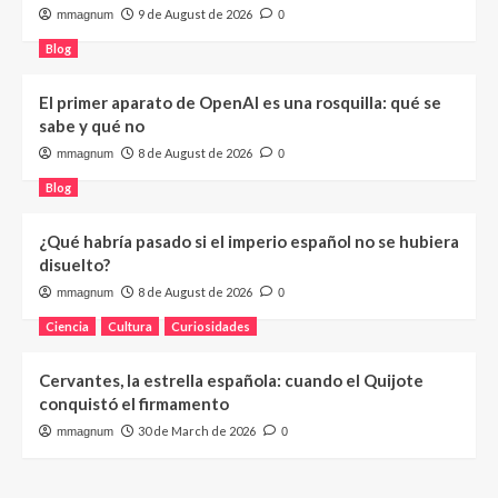
9 de August de 2026
mmagnum
0
Blog
El primer aparato de OpenAI es una rosquilla: qué se
sabe y qué no
8 de August de 2026
mmagnum
0
Blog
¿Qué habría pasado si el imperio español no se hubiera
disuelto?
8 de August de 2026
mmagnum
0
Ciencia
Cultura
Curiosidades
Cervantes, la estrella española: cuando el Quijote
conquistó el firmamento
30 de March de 2026
mmagnum
0