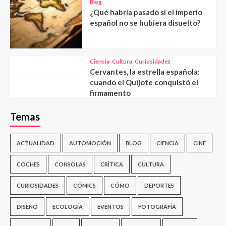
Blog
¿Qué habría pasado si el imperio
español no se hubiera disuelto?
Ciencia
Cultura
Curiosidades
Cervantes, la estrella española:
cuando el Quijote conquistó el
firmamento
Temas
ACTUALIDAD
AUTOMOCIÓN
BLOG
CIENCIA
CINE
COCHES
CONSOLAS
CRÍTICA
CULTURA
CURIOSIDADES
CÓMICS
CÓMO
DEPORTES
DISEÑO
ECOLOGÍA
EVENTOS
FOTOGRAFÍA