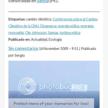
construidas en
Samsø
(PE).
______________________________________________________
Etiquetas:
cambio climático,
Conferencia sobre el Cambio
Climático de la ONU
,
Dinamarca
,
energía eólica
,
energías
renovable
,
Ole Johnsson
,
Samsø
,
turbina eólica
Publicado en:
Actualidad, Ecología
Sin comentarios
16 November 2009 – 9:51 | Publicado
por Sergio