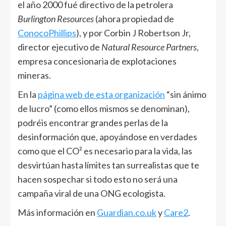
el año 2000 fué directivo de la petrolera
Burlington Resources
(ahora propiedad de
ConocoPhillips
), y por Corbin J Robertson Jr,
director ejecutivo de
Natural Resource Partners
,
empresa concesionaria de explotaciones
mineras.
En la
página web de esta organización
“sin ánimo
de lucro” (como ellos mismos se denominan),
podréis encontrar grandes perlas de la
desinformación que, apoyándose en verdades
como que el CO² es necesario para la vida, las
desvirtúan hasta límites tan surrealistas que te
hacen sospechar si todo esto no será una
campaña viral de una ONG ecologista.
Más información en
Guardian.co.uk
y
Care2
.