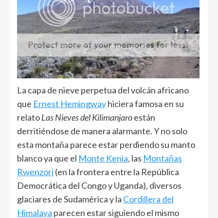
La capa de nieve perpetua del volcán africano
que
Ernest Hemingway
hiciera famosa en su
relato
Las Nieves del Kilimanjaro
están
derritiéndose de manera alarmante. Y no solo
esta montaña parece estar perdiendo su manto
blanco ya que el
Monte Kenia
, las
Montañas
Rwenzori
(en la frontera entre la República
Democrática del Congo y Uganda), diversos
glaciares de Sudamérica y la
Cordillera del
Himalaya
parecen estar siguiendo el mismo