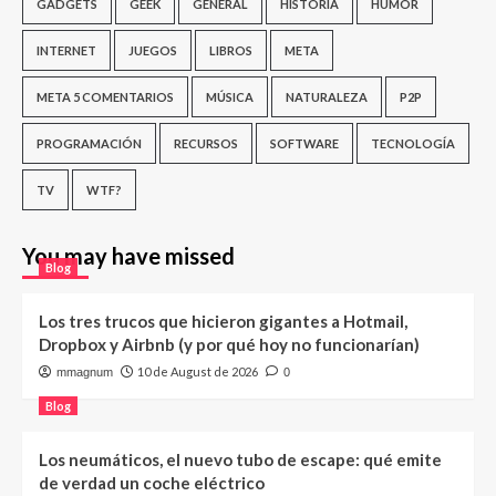
GADGETS
GEEK
GENERAL
HISTORIA
HUMOR
INTERNET
JUEGOS
LIBROS
META
META 5 COMENTARIOS
MÚSICA
NATURALEZA
P2P
PROGRAMACIÓN
RECURSOS
SOFTWARE
TECNOLOGÍA
TV
WTF?
You may have missed
Blog
Los tres trucos que hicieron gigantes a Hotmail,
Dropbox y Airbnb (y por qué hoy no funcionarían)
10 de August de 2026
mmagnum
0
Blog
Los neumáticos, el nuevo tubo de escape: qué emite
de verdad un coche eléctrico