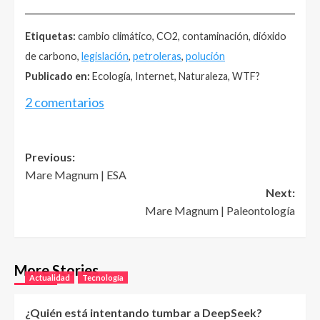
______________________________________________________
Etiquetas:
cambio climático, CO2, contaminación, dióxido
de carbono,
legislación
,
petroleras
,
polución
Publicado en:
Ecología, Internet, Naturaleza, WTF?
2 comentarios
Post
Previous:
Mare Magnum | ESA
navigation
Next:
Mare Magnum | Paleontología
More Stories
Actualidad
Tecnología
¿Quién está intentando tumbar a DeepSeek?