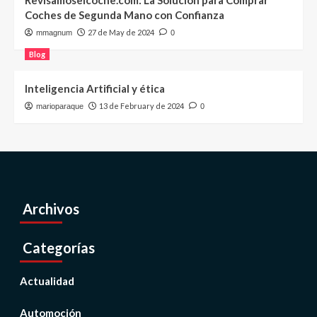
Revisamoselcoche.com: La Solución para Comprar
Coches de Segunda Mano con Confianza
27 de May de 2024
mmagnum
0
Blog
Inteligencia Artificial y ética
13 de February de 2024
marioparaque
0
Archivos
Categorías
Actualidad
Automoción