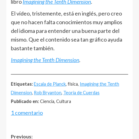
libro
Imagining the Tenth Dimension
.
El vídeo, tristemente, está en inglés, pero creo
que no hacen falta conocimientos muy amplios
del idioma para entender una buena parte del
mismo. Que el contenido sea tan gráfico ayuda
bastante también.
Imagining the Tenth Dimension
.
______________________________________________________
Etiquetas:
Escala de Planck
, física,
Imagining the Tenth
Dimension
,
Rob Bryanton
,
Teoría de Cuerdas
Publicado en:
Ciencia, Cultura
1 comentario
Post
Previous: