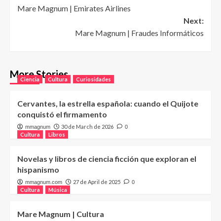
Mare Magnum | Emirates Airlines
navigation
Next:
Mare Magnum | Fraudes Informáticos
More Stories
Ciencia
Cultura
Curiosidades
Cervantes, la estrella española: cuando el Quijote
conquistó el firmamento
30 de March de 2026
mmagnum
0
Cultura
Libros
Novelas y libros de ciencia ficción que exploran el
hispanismo
27 de April de 2025
mmagnum.com
0
Cultura
Música
Mare Magnum | Cultura