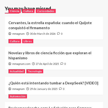
You may have missed
Ciencia
Cultura
Curiosidades
Cervantes, la estrella española: cuando el Quijote
conquistó el firmamento
30 de March de 2026
mmagnum
0
Cultura
Libros
Novelas y libros de ciencia ficción que exploran el
hispanismo
27 de April de 2025
mmagnum.com
0
Actualidad
Tecnología
¿Quién está intentando tumbar a DeepSeek? [VIDEO]
29 de January de 2025
mmagnum
0
Automoción