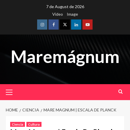
Skip
7 de August de 2026
to
Video
Image
content
Instagram
Facebook
Twitter
Linkedin
Youtube
Maremágnum
Primary
Menu
HOME
CIENCIA
MARE MAGNUM | ESCALA DE PLANCK
Ciencia
Cultura