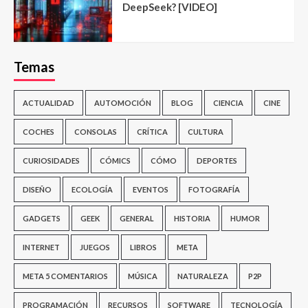
DeepSeek? [VIDEO]
Temas
ACTUALIDAD
AUTOMOCIÓN
BLOG
CIENCIA
CINE
COCHES
CONSOLAS
CRÍTICA
CULTURA
CURIOSIDADES
CÓMICS
CÓMO
DEPORTES
DISEÑO
ECOLOGÍA
EVENTOS
FOTOGRAFÍA
GADGETS
GEEK
GENERAL
HISTORIA
HUMOR
INTERNET
JUEGOS
LIBROS
META
META 5 COMENTARIOS
MÚSICA
NATURALEZA
P2P
PROGRAMACIÓN
RECURSOS
SOFTWARE
TECNOLOGÍA