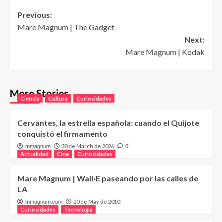
Post
Previous:
Mare Magnum | The Gadget
navigation
Next:
Mare Magnum | Kodak
More Stories
Ciencia
Cultura
Curiosidades
Cervantes, la estrella española: cuando el Quijote
conquistó el firmamento
30 de March de 2026
mmagnum
0
Actualidad
Cine
Curiosidades
Mare Magnum | Wall·E paseando por las calles de
LA
20 de May de 2010
mmagnum.com
Curiosidades
Tecnología