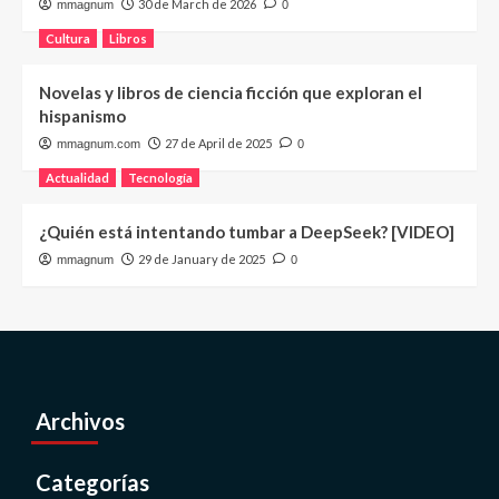
30 de March de 2026
mmagnum
0
Cultura
Libros
Novelas y libros de ciencia ficción que exploran el
hispanismo
27 de April de 2025
mmagnum.com
0
Actualidad
Tecnología
¿Quién está intentando tumbar a DeepSeek? [VIDEO]
29 de January de 2025
mmagnum
0
Archivos
Categorías