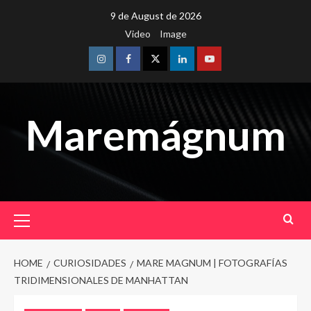
Skip
9 de August de 2026
to
Video
Image
content
Instagram
Facebook
Twitter
Linkedin
Youtube
Maremágnum
Primary
Menu
HOME
CURIOSIDADES
MARE MAGNUM | FOTOGRAFÍAS
TRIDIMENSIONALES DE MANHATTAN