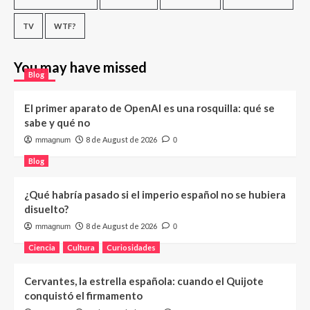
TV
WTF?
You may have missed
Blog
El primer aparato de OpenAI es una rosquilla: qué se
sabe y qué no
8 de August de 2026
mmagnum
0
Blog
¿Qué habría pasado si el imperio español no se hubiera
disuelto?
8 de August de 2026
mmagnum
0
Ciencia
Cultura
Curiosidades
Cervantes, la estrella española: cuando el Quijote
conquistó el firmamento