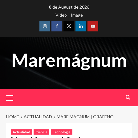
Skip
8 de August de 2026
to
Video
Image
content
Instagram
Facebook
Twitter
Linkedin
Youtube
Maremágnum
Primary
Menu
HOME
ACTUALIDAD
MARE MAGNUM | GRAFENO
Actualidad
Ciencia
Tecnología