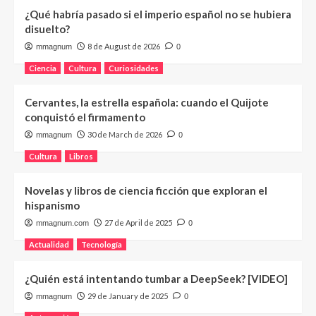
¿Qué habría pasado si el imperio español no se hubiera
disuelto?
8 de August de 2026
mmagnum
0
Ciencia
Cultura
Curiosidades
Cervantes, la estrella española: cuando el Quijote
conquistó el firmamento
30 de March de 2026
mmagnum
0
Cultura
Libros
Novelas y libros de ciencia ficción que exploran el
hispanismo
27 de April de 2025
mmagnum.com
0
Actualidad
Tecnología
¿Quién está intentando tumbar a DeepSeek? [VIDEO]
29 de January de 2025
mmagnum
0