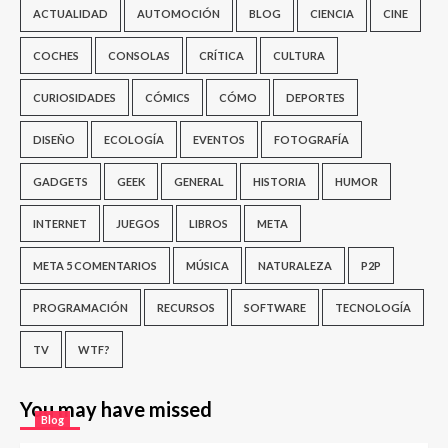
ACTUALIDAD
AUTOMOCIÓN
BLOG
CIENCIA
CINE
COCHES
CONSOLAS
CRÍTICA
CULTURA
CURIOSIDADES
CÓMICS
CÓMO
DEPORTES
DISEÑO
ECOLOGÍA
EVENTOS
FOTOGRAFÍA
GADGETS
GEEK
GENERAL
HISTORIA
HUMOR
INTERNET
JUEGOS
LIBROS
META
META 5 COMENTARIOS
MÚSICA
NATURALEZA
P2P
PROGRAMACIÓN
RECURSOS
SOFTWARE
TECNOLOGÍA
TV
WTF?
You may have missed
Blog