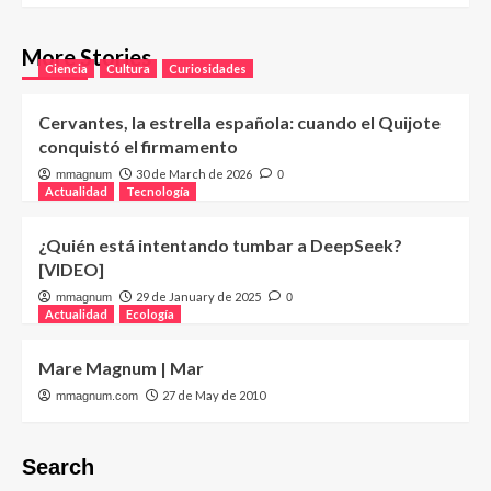
More Stories
Ciencia
Cultura
Curiosidades
Cervantes, la estrella española: cuando el Quijote
conquistó el firmamento
30 de March de 2026
mmagnum
0
Actualidad
Tecnología
¿Quién está intentando tumbar a DeepSeek?
[VIDEO]
29 de January de 2025
mmagnum
0
Actualidad
Ecología
Mare Magnum | Mar
27 de May de 2010
mmagnum.com
Search