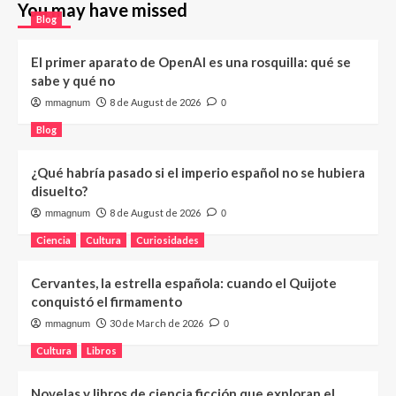
You may have missed
Blog
El primer aparato de OpenAI es una rosquilla: qué se
sabe y qué no
8 de August de 2026
mmagnum
0
Blog
¿Qué habría pasado si el imperio español no se hubiera
disuelto?
8 de August de 2026
mmagnum
0
Ciencia
Cultura
Curiosidades
Cervantes, la estrella española: cuando el Quijote
conquistó el firmamento
30 de March de 2026
mmagnum
0
Cultura
Libros
Novelas y libros de ciencia ficción que exploran el