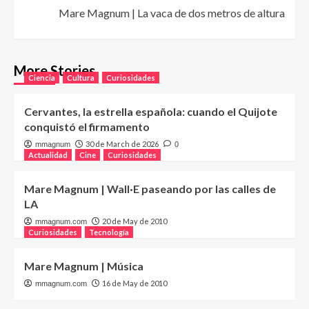
Mare Magnum | La vaca de dos metros de altura
More Stories
Ciencia
Cultura
Curiosidades
Cervantes, la estrella española: cuando el Quijote
conquistó el firmamento
30 de March de 2026
mmagnum
0
Actualidad
Cine
Curiosidades
Mare Magnum | Wall·E paseando por las calles de
LA
20 de May de 2010
mmagnum.com
Curiosidades
Tecnología
Mare Magnum | Música
16 de May de 2010
mmagnum.com