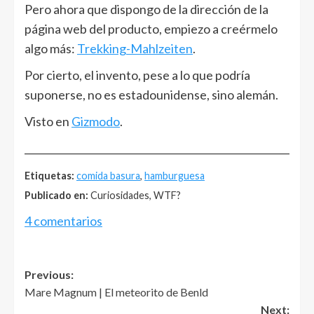
Pero ahora que dispongo de la dirección de la
página web del producto, empiezo a creérmelo
algo más:
Trekking-Mahlzeiten
.
Por cierto, el invento, pese a lo que podría
suponerse, no es estadounidense, sino alemán.
Visto en
Gizmodo
.
______________________________________________________
Etiquetas:
comida basura
,
hamburguesa
Publicado en:
Curiosidades, WTF?
4 comentarios
Post
Previous:
Mare Magnum | El meteorito de Benld
navigation
Next: