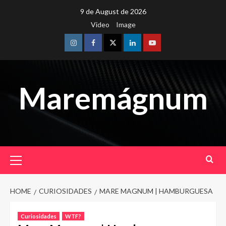
Skip
9 de August de 2026
to
Video
Image
content
Instagram
Facebook
Twitter
Linkedin
Youtube
Maremágnum
Primary
Menu
HOME
CURIOSIDADES
MARE MAGNUM | HAMBURGUESA
Curiosidades
WTF?