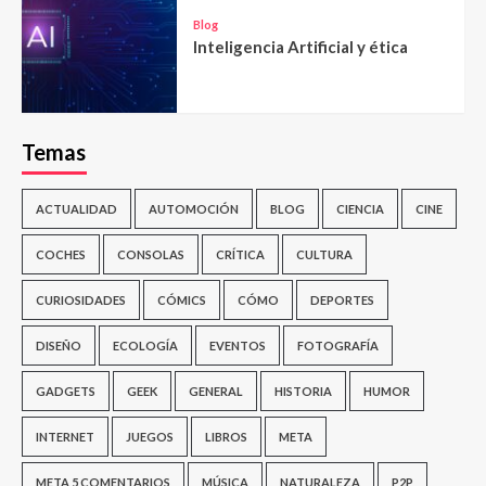
Blog
Inteligencia Artificial y ética
Temas
ACTUALIDAD
AUTOMOCIÓN
BLOG
CIENCIA
CINE
COCHES
CONSOLAS
CRÍTICA
CULTURA
CURIOSIDADES
CÓMICS
CÓMO
DEPORTES
DISEÑO
ECOLOGÍA
EVENTOS
FOTOGRAFÍA
GADGETS
GEEK
GENERAL
HISTORIA
HUMOR
INTERNET
JUEGOS
LIBROS
META
META 5 COMENTARIOS
MÚSICA
NATURALEZA
P2P