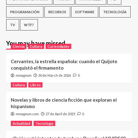
PROGRAMACIÓN
RECURSOS
SOFTWARE
TECNOLOGÍA
TV
WTF?
You may have missed
Ciencia
Cultura
Curiosidades
Cervantes, la estrella española: cuando el Quijote
conquistó el firmamento
30 de March de 2026
mmagnum
0
Cultura
Libros
Novelas y libros de ciencia ficción que exploran el
hispanismo
27 de April de 2025
mmagnum.com
0
Actualidad
Tecnología