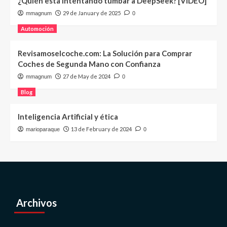
¿Quién está intentando tumbar a DeepSeek? [VIDEO]
29 de January de 2025
mmagnum
0
Automoción
Revisamoselcoche.com: La Solución para Comprar
Coches de Segunda Mano con Confianza
27 de May de 2024
mmagnum
0
Blog
Inteligencia Artificial y ética
13 de February de 2024
marioparaque
0
Archivos