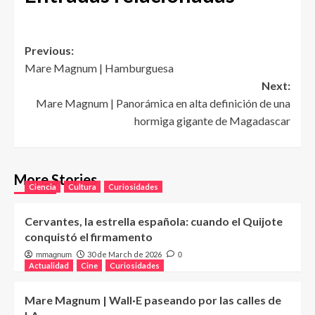
Post
Previous:
Mare Magnum | Hamburguesa
navigation
Next:
Mare Magnum | Panorámica en alta definición de una
hormiga gigante de Magadascar
More Stories
Ciencia
Cultura
Curiosidades
Cervantes, la estrella española: cuando el Quijote
conquistó el firmamento
30 de March de 2026
mmagnum
0
Actualidad
Cine
Curiosidades
Mare Magnum | Wall·E paseando por las calles de