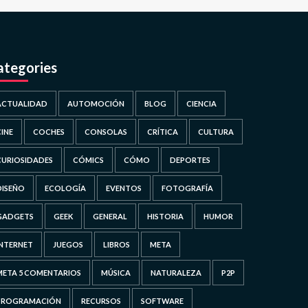
ategories
ACTUALIDAD
AUTOMOCIÓN
BLOG
CIENCIA
CINE
COCHES
CONSOLAS
CRÍTICA
CULTURA
CURIOSIDADES
CÓMICS
CÓMO
DEPORTES
DISEÑO
ECOLOGÍA
EVENTOS
FOTOGRAFÍA
GADGETS
GEEK
GENERAL
HISTORIA
HUMOR
INTERNET
JUEGOS
LIBROS
META
META 5 COMENTARIOS
MÚSICA
NATURALEZA
P2P
PROGRAMACIÓN
RECURSOS
SOFTWARE