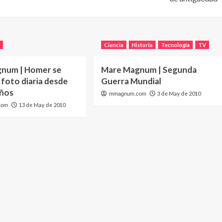
V
Ciencia
Historia
Tecnología
TV
num | Homer se
Mare Magnum | Segunda
foto diaria desde
Guerra Mundial
años
3 de May de 2010
mmagnum.com
13 de May de 2010
com