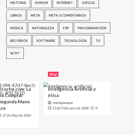
HISTORIA
HUMOR
INTERNET
JUEGOS
LIBROS
META
META 5 COMENTARIOS
MÚSICA
NATURALEZA
P2P
PROGRAMACIÓN
RECURSOS
SOFTWARE
TECNOLOGÍA
TV
WTF?
Blog
lcoche.com: La
Inteligencia Artificial y
ara Comprar
ética
 Segunda Mano
marioparaque
nza
13 de February de 2024
0
27 de May de 2024