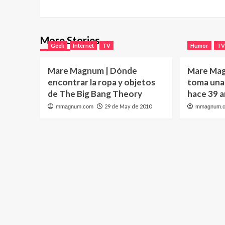
More Stories
Geek
Internet
TV
Humor
T
Mare Magnum | Dónde
Mare Mag
encontrar la ropa y objetos
toma una 
de The Big Bang Theory
hace 39 
29 de May de 2010
mmagnum.com
mmagnum.