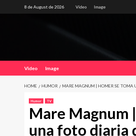
Skip
8 de August de 2026
Video
Image
to
content
Video
Image
HOME
HUMOR
MARE MAGNUM | HOMER SE TOMA U
Humor
TV
Mare Magnum |
una foto diaria