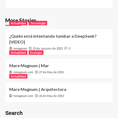
More Stories
Actualidad
Tecnología
¿Quién está intentando tumbar a DeepSeek?
[VIDEO]
29 de January de 2025
mmagnum
0
Actualidad
Ecología
Mare Magnum | Mar
27 de May de 2010
mmagnum.com
Actualidad
Mare Magnum | Arquitectura
26 de May de 2010
mmagnum.com
Search