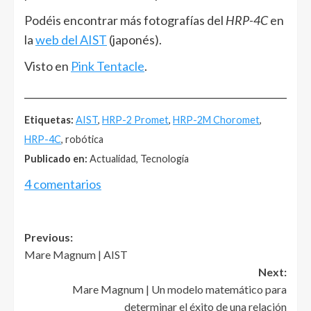
Podéis encontrar más fotografías del
HRP-4C
en
la
web del AIST
(japonés).
Visto en
Pink Tentacle
.
______________________________________________________
Etiquetas:
AIST
,
HRP-2 Promet
,
HRP-2M Choromet
,
HRP-4C
, robótica
Publicado en:
Actualidad, Tecnología
4 comentarios
Post
Previous:
Mare Magnum | AIST
navigation
Next:
Mare Magnum | Un modelo matemático para
determinar el éxito de una relación