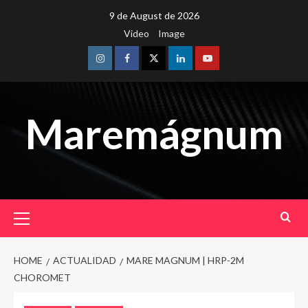
Skip
9 de August de 2026
to
Video
Image
content
Instagram
Facebook
Twitter
Linkedin
Youtube
Maremágnum
Primary
Menu
HOME
ACTUALIDAD
MARE MAGNUM | HRP-2M
CHOROMET