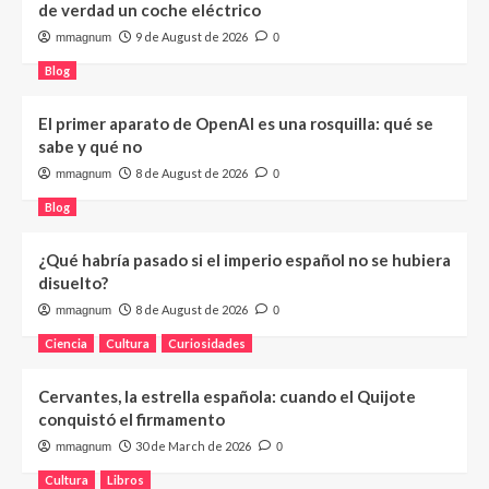
de verdad un coche eléctrico
9 de August de 2026
mmagnum
0
Blog
El primer aparato de OpenAI es una rosquilla: qué se
sabe y qué no
8 de August de 2026
mmagnum
0
Blog
¿Qué habría pasado si el imperio español no se hubiera
disuelto?
8 de August de 2026
mmagnum
0
Ciencia
Cultura
Curiosidades
Cervantes, la estrella española: cuando el Quijote
conquistó el firmamento
30 de March de 2026
mmagnum
0
Cultura
Libros