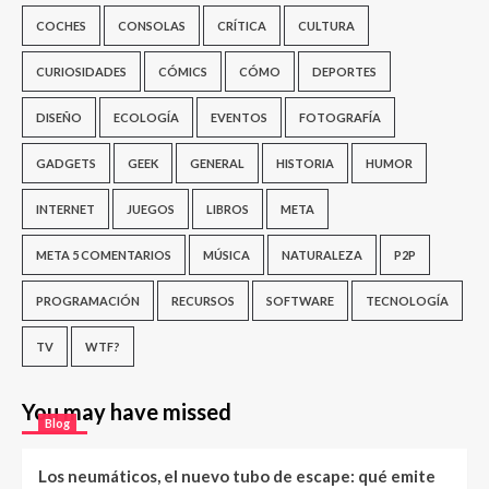
COCHES
CONSOLAS
CRÍTICA
CULTURA
CURIOSIDADES
CÓMICS
CÓMO
DEPORTES
DISEÑO
ECOLOGÍA
EVENTOS
FOTOGRAFÍA
GADGETS
GEEK
GENERAL
HISTORIA
HUMOR
INTERNET
JUEGOS
LIBROS
META
META 5 COMENTARIOS
MÚSICA
NATURALEZA
P2P
PROGRAMACIÓN
RECURSOS
SOFTWARE
TECNOLOGÍA
TV
WTF?
You may have missed
Blog
Los neumáticos, el nuevo tubo de escape: qué emite