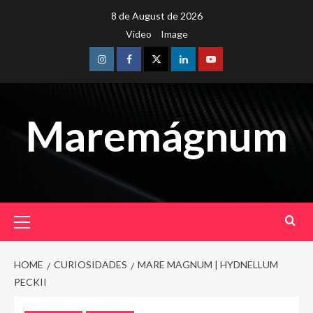
Skip
8 de August de 2026
to
Video
Image
content
Instagram
Facebook
Twitter
Linkedin
Youtube
Maremágnum
Primary
Menu
HOME
CURIOSIDADES
MARE MAGNUM | HYDNELLUM
PECKII