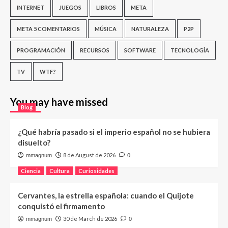
INTERNET
JUEGOS
LIBROS
META
META 5 COMENTARIOS
MÚSICA
NATURALEZA
P2P
PROGRAMACIÓN
RECURSOS
SOFTWARE
TECNOLOGÍA
TV
WTF?
You may have missed
Blog
¿Qué habría pasado si el imperio español no se hubiera
disuelto?
8 de August de 2026
mmagnum
0
Ciencia
Cultura
Curiosidades
Cervantes, la estrella española: cuando el Quijote
conquistó el firmamento
30 de March de 2026
mmagnum
0