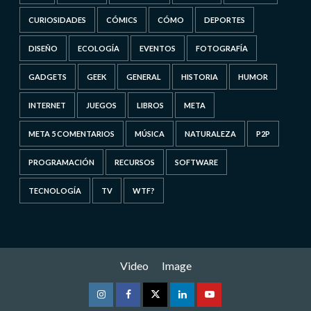
CURIOSIDADES
CÓMICS
CÓMO
DEPORTES
DISEÑO
ECOLOGÍA
EVENTOS
FOTOGRAFÍA
GADGETS
GEEK
GENERAL
HISTORIA
HUMOR
INTERNET
JUEGOS
LIBROS
META
META 5 COMENTARIOS
MÚSICA
NATURALEZA
P2P
PROGRAMACIÓN
RECURSOS
SOFTWARE
TECNOLOGÍA
TV
WTF?
Video
Image
Instagram
Facebook
Twitter
Linkedin
Youtube