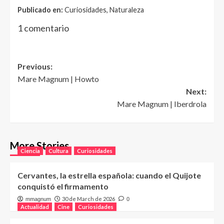
Publicado en:
Curiosidades, Naturaleza
1 comentario
Post
Previous:
Mare Magnum | Howto
navigation
Next:
Mare Magnum | Iberdrola
More Stories
Ciencia
Cultura
Curiosidades
Cervantes, la estrella española: cuando el Quijote
conquistó el firmamento
30 de March de 2026
mmagnum
0
Actualidad
Cine
Curiosidades