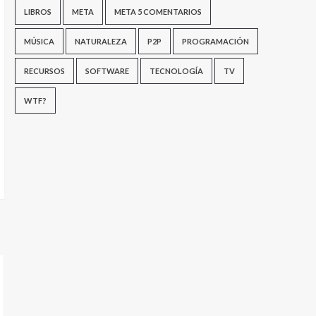
LIBROS
META
META 5 COMENTARIOS
MÚSICA
NATURALEZA
P2P
PROGRAMACIÓN
RECURSOS
SOFTWARE
TECNOLOGÍA
TV
WTF?