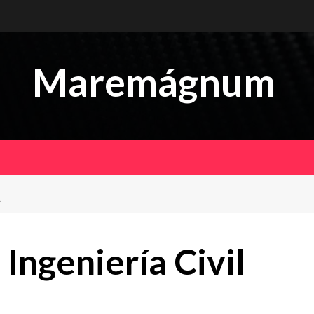
Maremágnum
L
ngeniería Civil