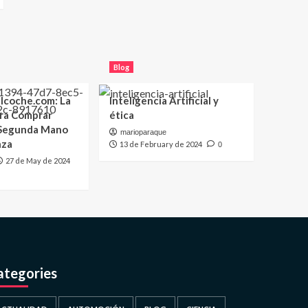
Blog
lcoche.com: La
Inteligencia Artificial y
ara Comprar
ética
 Segunda Mano
marioparaque
nza
13 de February de 2024
0
27 de May de 2024
ategories