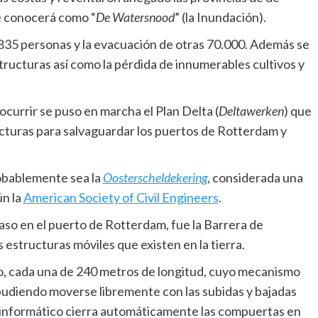
e conocerá como “
De Watersnood
” (la Inundación).
.835 personas y la evacuación de otras 70.000. Además se
tructuras así como la pérdida de innumerables cultivos y
 ocurrir se puso en marcha el Plan Delta (
Deltawerken
) que
ucturas para salvaguardar los puertos de Rotterdam y
obablemente sea la
Oosterscheldekering
, considerada una
ún la
American Society of Civil Engineers
.
caso en el puerto de Rotterdam, fue la Barrera de
s estructuras móviles que existen en la tierra.
, cada una de 240 metros de longitud, cuyo mecanismo
diendo moverse libremente con las subidas y bajadas
ma informático cierra automáticamente las compuertas en