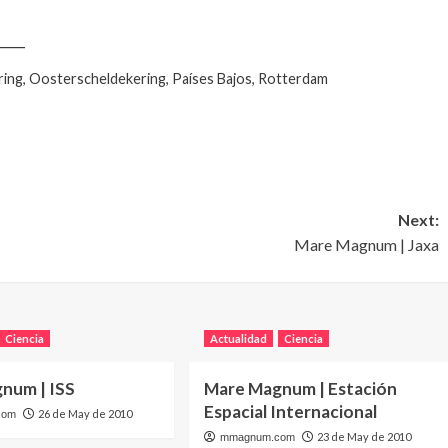
____
ring, Oosterscheldekering, Países Bajos, Rotterdam
Next:
Mare Magnum | Jaxa
Ciencia
Actualidad
Ciencia
num | ISS
Mare Magnum | Estación
Espacial Internacional
26 de May de 2010
com
23 de May de 2010
mmagnum.com