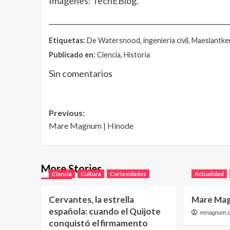
Imágenes: TechEBlog.
__________________________________________________
Etiquetas:
De Watersnood, ingeniería civil, Maeslantke
Publicado en:
Ciencia, Historia
Sin comentarios
Post
Previous:
Mare Magnum | Hinode
navigation
More Stories
Ciencia
Cultura
Curiosidades
Actualidad
Cervantes, la estrella
Mare Mag
española: cuando el Quijote
mmagnum.
conquistó el firmamento