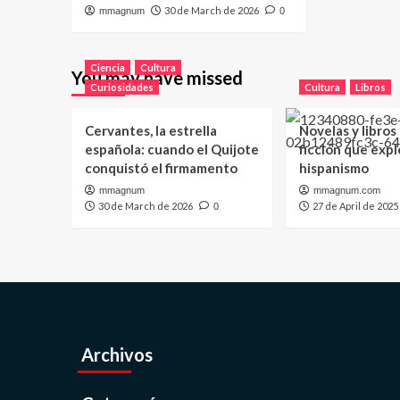
30 de March de 2026
mmagnum
0
Ciencia
Cultura
You may have missed
Curiosidades
Cultura
Libros
Cervantes, la estrella
Novelas y libros
española: cuando el Quijote
ficción que expl
conquistó el firmamento
hispanismo
mmagnum
mmagnum.com
30 de March de 2026
27 de April de 2025
0
Archivos