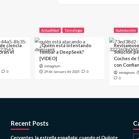
Actualidad
Tecnología
Automoción
 de ciencia
¿Quién está intentando
Revisamose
oran el
tumbar a DeepSeek?
Solución p
[VIDEO]
Coches de
con Confia
mmagnum
29 de January de 2025
0
0
mmagnum
0
Recent Posts
C
Cervantes, la estrella española: cuando el Quijote