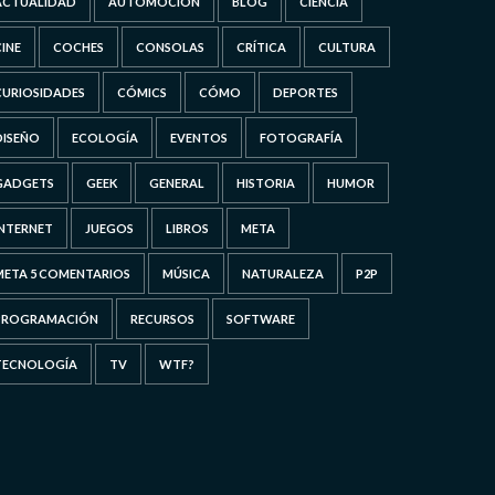
ACTUALIDAD
AUTOMOCIÓN
BLOG
CIENCIA
CINE
COCHES
CONSOLAS
CRÍTICA
CULTURA
CURIOSIDADES
CÓMICS
CÓMO
DEPORTES
DISEÑO
ECOLOGÍA
EVENTOS
FOTOGRAFÍA
GADGETS
GEEK
GENERAL
HISTORIA
HUMOR
INTERNET
JUEGOS
LIBROS
META
META 5 COMENTARIOS
MÚSICA
NATURALEZA
P2P
PROGRAMACIÓN
RECURSOS
SOFTWARE
TECNOLOGÍA
TV
WTF?