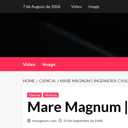
Skip
7 de August de 2026
Video
Image
to
content
Video
Image
HOME
CIENCIA
MARE MAGNUM | INGENIERÍA CIVI
Ciencia
Historia
Mare Magnum | I
mmagnum.com
25 de September de 2008