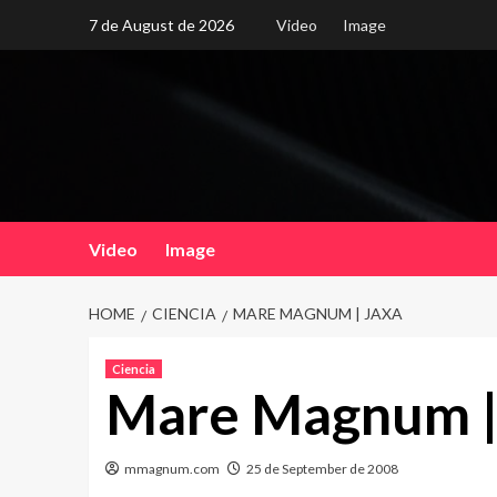
Skip
7 de August de 2026
Video
Image
to
content
Video
Image
HOME
CIENCIA
MARE MAGNUM | JAXA
Ciencia
Mare Magnum |
mmagnum.com
25 de September de 2008