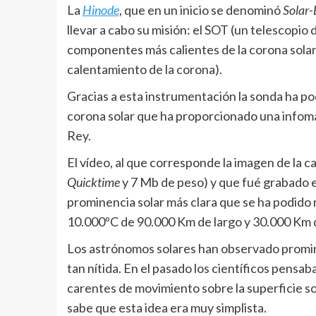
La
Hinode
, que en un inicio se denominó
Solar-
llevar a cabo su misión: el SOT (un telescopio 
componentes más calientes de la corona solar) 
calentamiento de la corona).
Gracias a esta instrumentación la sonda ha pod
corona solar que ha proporcionado una infoma
Rey.
El vídeo, al que corresponde la imagen de la 
Quicktime
y 7 Mb de peso) y que fué grabado e
prominencia solar más clara que se ha podido 
10.000ºC de 90.000 Km de largo y 30.000 Km d
Los astrónomos solares han observado promi
tan nítida. En el pasado los científicos pensa
carentes de movimiento sobre la superficie so
sabe que esta idea era muy simplista.