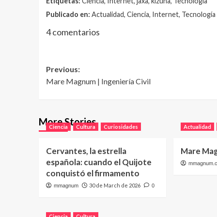
Etiquetas:
Ciencia, Internet, jaxa, kizuna, Tecnología
Publicado en:
Actualidad, Ciencia, Internet, Tecnología
4 comentarios
Post
Previous:
Mare Magnum | Ingeniería Civil
navigation
More Stories
Ciencia
Cultura
Curiosidades
Actualidad
Cervantes, la estrella
Mare Mag
española: cuando el Quijote
mmagnum.
conquistó el firmamento
30 de March de 2026
mmagnum
0
Ciencia
Cultura