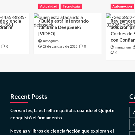
Actualidad
Tecnología
Automoción
 de ciencia
¿Quién está intentando
Revisamose
oran el
tumbar a DeepSeek?
Solución p
[VIDEO]
Coches de
con Confia
mmagnum
29 de January de 2025
0
0
mmagnum
0
Recent Posts
C
Cervantes, la estrella española: cuando el Quijote
conquistó el firmamento
Novelas y libros de ciencia ficción que exploran el