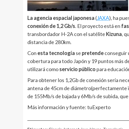
La agencia espacial japonesa
(
JAXA
), ha pu
conexión de 1,2 Gb/s
. El proyecto está en
fas
transbordador H-2A con el satélite
Kizuna
, q
distancia de 280km.
Con
esta tecnología
se
pretende
conseguir 
cobertura para todo Japón y 19 puntos más del
utilizará como
servicio público
para educación
Para obtener los 1,2Gb de conexión sería nec
antena de 45cm de diámetro(perfectamente ins
de 155Mb/s de bajada y 6Mb/s de subida, que 
Más información y fuente: tuExperto
__________________________________________________