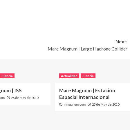
Next:
Mare Magnum | Large Hadrone Collider
Ciencia
Actualidad
Ciencia
num | ISS
Mare Magnum | Estación
Espacial Internacional
26 de May de 2010
com
23 de May de 2010
mmagnum.com