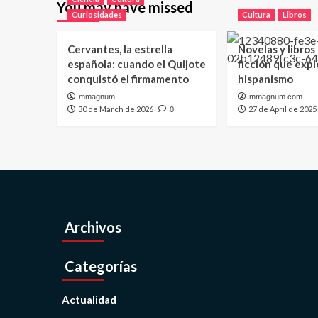
You may have missed
Curiosidades
Cultura
Libros
Cervantes, la estrella
Novelas y libros
española: cuando el Quijote
ficción que expl
conquistó el firmamento
hispanismo
mmagnum
mmagnum.com
30 de March de 2026
27 de April de 2025
0
Archivos
Categorías
Actualidad