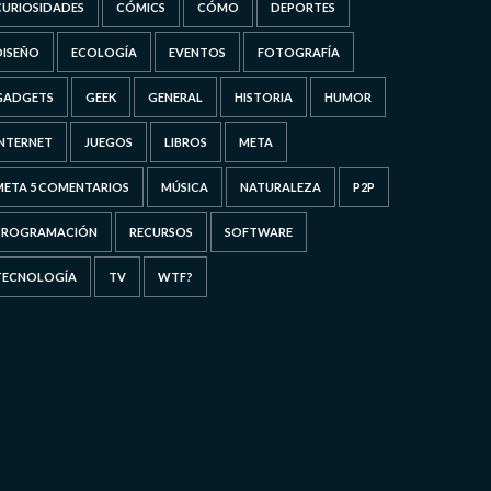
CURIOSIDADES
CÓMICS
CÓMO
DEPORTES
DISEÑO
ECOLOGÍA
EVENTOS
FOTOGRAFÍA
GADGETS
GEEK
GENERAL
HISTORIA
HUMOR
INTERNET
JUEGOS
LIBROS
META
META 5 COMENTARIOS
MÚSICA
NATURALEZA
P2P
PROGRAMACIÓN
RECURSOS
SOFTWARE
TECNOLOGÍA
TV
WTF?