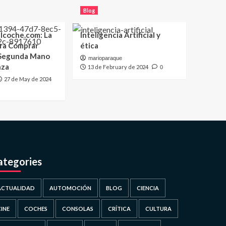
Blog
lcoche.com: La
Inteligencia Artificial y
ara Comprar
ética
 Segunda Mano
marioparaque
nza
13 de February de 2024
0
27 de May de 2024
ategories
ACTUALIDAD
AUTOMOCIÓN
BLOG
CIENCIA
CINE
COCHES
CONSOLAS
CRÍTICA
CULTURA