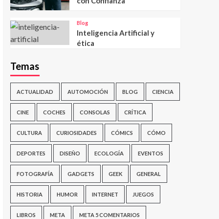
con Confianza
Blog
Inteligencia Artificial y
ética
Temas
ACTUALIDAD
AUTOMOCIÓN
BLOG
CIENCIA
CINE
COCHES
CONSOLAS
CRÍTICA
CULTURA
CURIOSIDADES
CÓMICS
CÓMO
DEPORTES
DISEÑO
ECOLOGÍA
EVENTOS
FOTOGRAFÍA
GADGETS
GEEK
GENERAL
HISTORIA
HUMOR
INTERNET
JUEGOS
LIBROS
META
META 5 COMENTARIOS