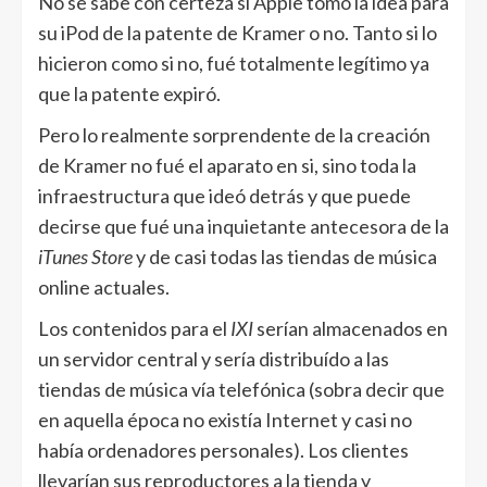
No se sabe con certeza si Apple tomó la idea para
su iPod de la patente de Kramer o no. Tanto si lo
hicieron como si no, fué totalmente legítimo ya
que la patente expiró.
Pero lo realmente sorprendente de la creación
de Kramer no fué el aparato en si, sino toda la
infraestructura que ideó detrás y que puede
decirse que fué una inquietante antecesora de la
iTunes Store
y de casi todas las tiendas de música
online actuales.
Los contenidos para el
IXI
serían almacenados en
un servidor central y sería distribuído a las
tiendas de música vía telefónica (sobra decir que
en aquella época no existía Internet y casi no
había ordenadores personales). Los clientes
llevarían sus reproductores a la tienda y