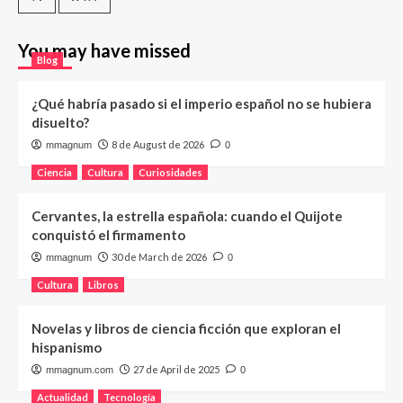
You may have missed
Blog
¿Qué habría pasado si el imperio español no se hubiera
disuelto?
8 de August de 2026
mmagnum
0
Ciencia
Cultura
Curiosidades
Cervantes, la estrella española: cuando el Quijote
conquistó el firmamento
30 de March de 2026
mmagnum
0
Cultura
Libros
Novelas y libros de ciencia ficción que exploran el
hispanismo
27 de April de 2025
mmagnum.com
0
Actualidad
Tecnología