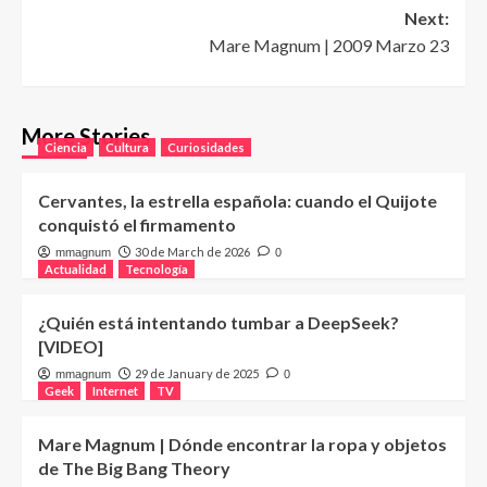
Next:
Mare Magnum | 2009 Marzo 23
More Stories
Ciencia
Cultura
Curiosidades
Cervantes, la estrella española: cuando el Quijote
conquistó el firmamento
30 de March de 2026
mmagnum
0
Actualidad
Tecnología
¿Quién está intentando tumbar a DeepSeek?
[VIDEO]
29 de January de 2025
mmagnum
0
Geek
Internet
TV
Mare Magnum | Dónde encontrar la ropa y objetos
de The Big Bang Theory