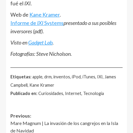
fué el
IXI
.
Web de
Kane Kramer
.
Informe de
IXI
Systems
presentado a sus posibles
inversores (pdf).
Visto en
Gadget Lab
.
Fotografías: Steve Nicholson.
______________________________________________________
Etiquetas:
apple, drm, inventos, iPod, iTunes, IXI, James
Campbell, Kane Kramer
Publicado en:
Curiosidades, Internet, Tecnología
Post
Previous:
Mare Magnum | La invasión de los cangrejos en la Isla
navigation
de Navidad