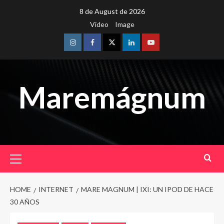
Skip
8 de August de 2026
to
Video
Image
content
Instagram
Facebook
Twitter
Linkedin
Youtube
Maremágnum
Primary
Menu
HOME
INTERNET
MARE MAGNUM | IXI: UN IPOD DE HACE
30 AÑOS