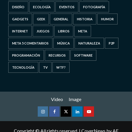
DISEÑO
ECOLOGÍA
EVENTOS
FOTOGRAFÍA
GADGETS
GEEK
GENERAL
HISTORIA
HUMOR
INTERNET
JUEGOS
LIBROS
META
META 5 COMENTARIOS
MÚSICA
NATURALEZA
P2P
PROGRAMACIÓN
RECURSOS
SOFTWARE
TECNOLOGÍA
TV
WTF?
Video
Image
Instagram
Facebook
Twitter
Linkedin
Youtube
Copyright © All rights reserved.
|
CoverNews
by AF