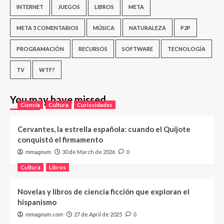
INTERNET
JUEGOS
LIBROS
META
META 5 COMENTARIOS
MÚSICA
NATURALEZA
P2P
PROGRAMACIÓN
RECURSOS
SOFTWARE
TECNOLOGÍA
TV
WTF?
You may have missed
Ciencia
Cultura
Curiosidades
Cervantes, la estrella española: cuando el Quijote
conquistó el firmamento
30 de March de 2026
mmagnum
0
Cultura
Libros
Novelas y libros de ciencia ficción que exploran el
hispanismo
27 de April de 2025
mmagnum.com
0