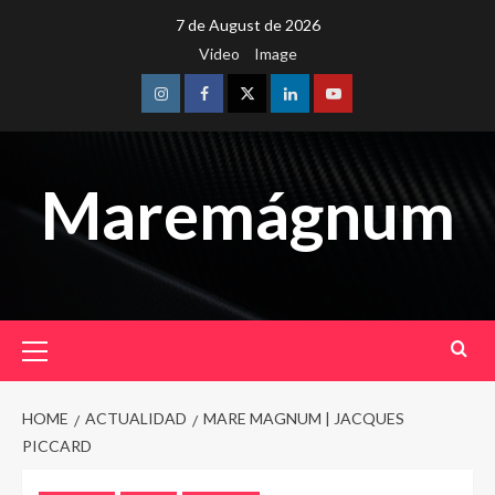
Skip
7 de August de 2026
to
Video
Image
content
Instagram
Facebook
Twitter
Linkedin
Youtube
Maremágnum
Primary
Menu
HOME
ACTUALIDAD
MARE MAGNUM | JACQUES
PICCARD