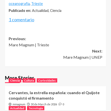
oceanografía
,
Trieste
Publicado en:
Actualidad, Ciencia
1 comentario
Post
Previous:
Mare Magnum | Trieste
navigation
Next:
Mare Magnum | UNEP
More Stories
Ciencia
Cultura
Curiosidades
Cervantes, la estrella española: cuando el Quijote
conquistó el firmamento
30 de March de 2026
mmagnum
0
Actualidad
Tecnología