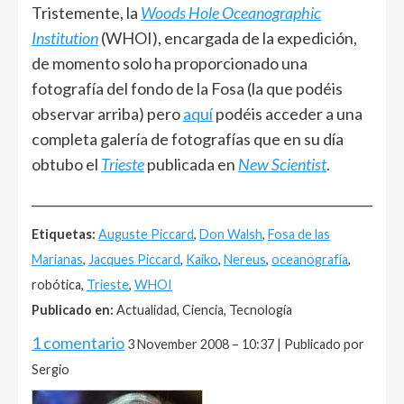
Tristemente, la
Woods Hole Oceanographic
Institution
(WHOI), encargada de la expedición,
de momento solo ha proporcionado una
fotografía del fondo de la Fosa (la que podéis
observar arriba) pero
aquí
podéis acceder a una
completa galería de fotografías que en su día
obtubo el
Trieste
publicada en
New Scientist
.
______________________________________________________
Etiquetas:
Auguste Piccard
,
Don Walsh
,
Fosa de las
Marianas
,
Jacques Piccard
,
Kaiko
,
Nereus
,
oceanografía
,
robótica,
Trieste
,
WHOI
Publicado en:
Actualidad, Ciencia, Tecnología
1 comentario
3 November 2008 – 10:37 | Publicado por
Sergio