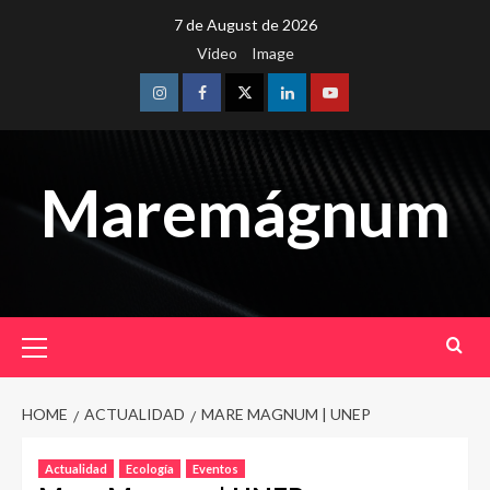
Skip
7 de August de 2026
to
Video
Image
content
Instagram
Facebook
Twitter
Linkedin
Youtube
Maremágnum
Primary
Menu
HOME
ACTUALIDAD
MARE MAGNUM | UNEP
Actualidad
Ecología
Eventos