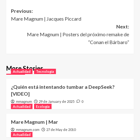
Post
Previous:
Mare Magnum | Jacques Piccard
navigation
Next:
Mare Magnum | Posters del próximo remake de
“Conan el Bárbaro”
More Stories
Actualidad
Tecnología
¿Quién está intentando tumbar a DeepSeek?
[VIDEO]
29 de January de 2025
mmagnum
0
Actualidad
Ecología
Mare Magnum | Mar
27 de May de 2010
mmagnum.com
Actualidad