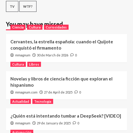
TV
WTF?
You may have missed
Ciencia
Cultura
Curiosidades
Cervantes, la estrella española: cuando el Quijote
conquistó el firmamento
30 de March de 2026
mmagnum
0
Cultura
Libros
Novelas y libros de ciencia ficción que exploran el
hispanismo
27 de April de 2025
mmagnum.com
0
Actualidad
Tecnología
¿Quién está intentando tumbar a DeepSeek? [VIDEO]
29 de January de 2025
mmagnum
0
Automoción