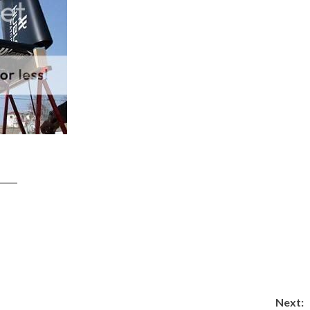
____
Next: