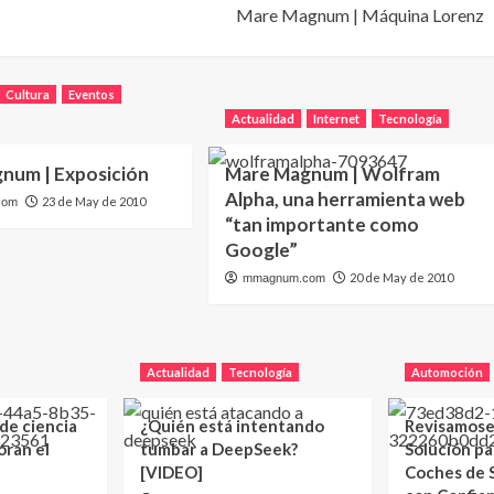
Mare Magnum | Máquina Lorenz
Cultura
Eventos
Actualidad
Internet
Tecnología
num | Exposición
Mare Magnum | Wolfram
Alpha, una herramienta web
23 de May de 2010
com
“tan importante como
Google”
20 de May de 2010
mmagnum.com
Actualidad
Tecnología
Automoción
 de ciencia
¿Quién está intentando
Revisamose
oran el
tumbar a DeepSeek?
Solución p
[VIDEO]
Coches de