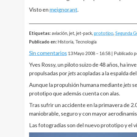
Visto en
meignorant
.
__________________________________________________
Etiquetas:
aviación, jet, jet-pack,
prototipo
,
Segunda Gu
Publicado en:
Historia, Tecnología
Sin comentarios
13 Mayo 2008 – 16:58 | Publicado p
Yves Rossy, un piloto suizo de 48 años, ha inv
propulsadas por
jets
acopladas a la espalda de
Aunque la propulsión humana mediante
jets
se
prototipo que además cuenta con alas.
Tras sufrir un accidente en la primavera de 2
maniobrable, seguro y con mayor aerodinami
Las fotogradías son del nuevo prototipo y el v