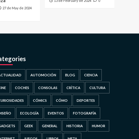
nza
13 de February de 2024
0
27 de May de 2024
ategories
ACTUALIDAD
AUTOMOCIÓN
BLOG
CIENCIA
CINE
COCHES
CONSOLAS
CRÍTICA
CULTURA
CURIOSIDADES
CÓMICS
CÓMO
DEPORTES
DISEÑO
ECOLOGÍA
EVENTOS
FOTOGRAFÍA
GADGETS
GEEK
GENERAL
HISTORIA
HUMOR
INTERNET
JUEGOS
LIBROS
META