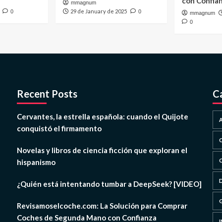
con Confia
mmagnum
29 de January de 2025
0
0
mmagnum
0
Recent Posts
C
Cervantes, la estrella española: cuando el Quijote
conquistó el firmamento
Novelas y libros de ciencia ficción que exploran el
hispanismo
¿Quién está intentando tumbar a DeepSeek? [VIDEO]
Revisamoselcoche.com: La Solución para Comprar
Coches de Segunda Mano con Confianza