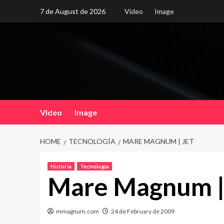
Skip
7 de August de 2026
Video
Image
to
content
Video
Image
HOME
TECNOLOGÍA
MARE MAGNUM | JET
Historia
Tecnología
Mare Magnum |
mmagnum.com
24 de February de 2009