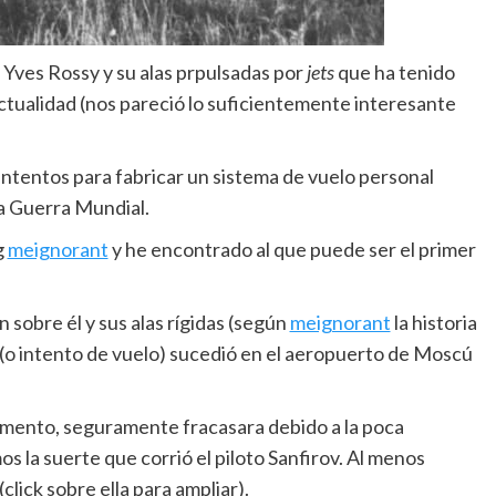
Yves Rossy y su alas prpulsadas por
jets
que ha tenido
ctualidad (nos pareció lo suficientemente interesante
ntentos para fabricar un sistema de vuelo personal
da Guerra Mundial.
g
meignorant
y he encontrado al que puede ser el primer
 sobre él y sus alas rígidas (según
meignorant
la historia
o (o intento de vuelo) sucedió en el aeropuerto de Moscú
imento, seguramente fracasara debido a la poca
s la suerte que corrió el piloto Sanfirov. Al menos
lick sobre ella para ampliar).