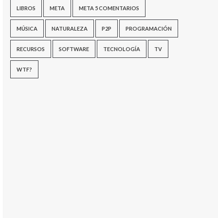
LIBROS
META
META 5 COMENTARIOS
MÚSICA
NATURALEZA
P2P
PROGRAMACIÓN
RECURSOS
SOFTWARE
TECNOLOGÍA
TV
WTF?