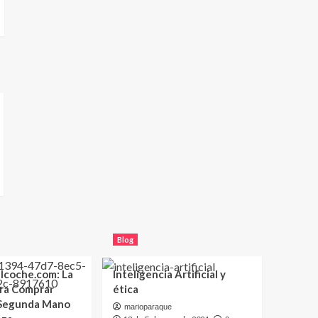
Blog
lcoche.com: La
Inteligencia Artificial y
ara Comprar
ética
 Segunda Mano
marioparaque