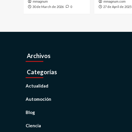
mmagnum
mmagnum.com
30 de March de 2026
27 de April de 2025
0
Archivos
Categorías
Actualidad
Automoción
Blog
Ciencia