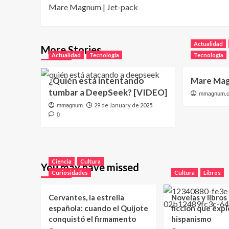
Mare Magnum | Jet-pack
navigation
Actualidad
More Stories
Actualidad
Tecnología
Tecnología
¿Quién está intentando
Mare Mag
tumbar a DeepSeek? [VIDEO]
mmagnum.
29 de January de 2025
mmagnum
0
Ciencia
Cultura
You may have missed
Curiosidades
Cultura
Libros
Cervantes, la estrella
Novelas y libros
española: cuando el Quijote
ficción que expl
conquistó el firmamento
hispanismo