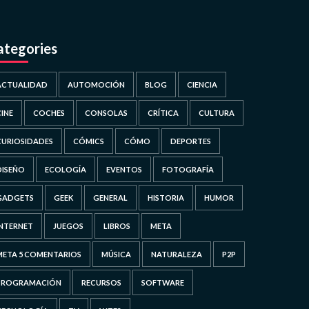
ategories
ACTUALIDAD
AUTOMOCIÓN
BLOG
CIENCIA
CINE
COCHES
CONSOLAS
CRÍTICA
CULTURA
CURIOSIDADES
CÓMICS
CÓMO
DEPORTES
DISEÑO
ECOLOGÍA
EVENTOS
FOTOGRAFÍA
GADGETS
GEEK
GENERAL
HISTORIA
HUMOR
INTERNET
JUEGOS
LIBROS
META
META 5 COMENTARIOS
MÚSICA
NATURALEZA
P2P
PROGRAMACIÓN
RECURSOS
SOFTWARE