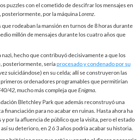
 los puzzles con el cometido de descifrar los mensajes en
, posteriormente, por la máquina
Lorenz
.
es que rodeaban la mansión en turnos de 8 horas durante
 medio millón de mensajes durante los cuatro años que
 nazi, hecho que contribuyó decisivamente a que los
, posteriormente, sería
procesado y condenado por su
ez suicidándose) en su celda; allí se construyeron las
os primeros ordenadores programables que permitirían
Z40/42
, mucho más compleja que
Enigma
.
undación Bletchley Park que además reconstruyó una
ta financiación para no acabar en ruinas. Hasta ahora ha
 por la afluencia de público que la visita, pero el estado
sí su deterioro, en 2 ó 3 años podría acabar su historia.