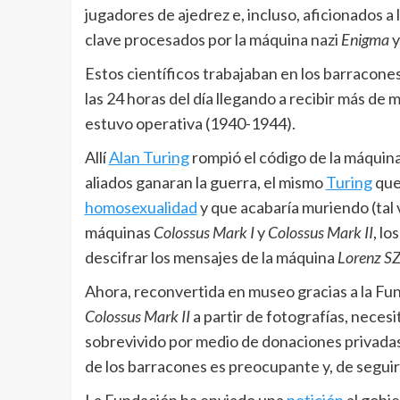
jugadores de ajedrez e, incluso, aficionados a
clave procesados por la máquina nazi
Enigma
y
Estos científicos trabajaban en los barracon
las 24 horas del día llegando a recibir más de
estuvo operativa (1940-1944).
Allí
Alan Turing
rompió el código de la máquina
aliados ganaran la guerra, el mismo
Turing
que
homosexualidad
y que acabaría muriendo (tal v
máquinas
Colossus Mark I
y
Colossus Mark II
, l
descifrar los mensajes de la máquina
Lorenz S
Ahora, reconvertida en museo gracias a la F
Colossus Mark II
a partir de fotografías, necesi
sobrevivido por medio de donaciones privadas y
de los barracones es preocupante y, de seguir a