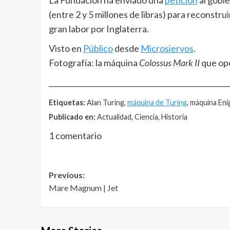
La Fundación ha enviado una
petición
al gobie
(entre 2 y 5 millones de libras) para reconstru
gran labor por Inglaterra.
Visto en
Público
desde
Microsiervos
.
Fotografía: la máquina
Colossus Mark II
que op
__________________________________________________
Etiquetas:
Alan Turing,
máquina de Turing
, máquina En
Publicado en:
Actualidad, Ciencia, Historia
1 comentario
Post
Previous:
Mare Magnum | Jet
navigation