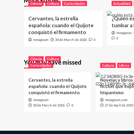
More Stories
Ciencia
Cultura
Curiosidades
Actualidad
Cervantes, la estrella
¿Quién e
española: cuando el Quijote
tumbar a
conquistó el firmamento
mmagnum
0
30 de March de 2026
mmagnum
0
Ciencia
Cultura
You may have missed
Curiosidades
Cultura
Libros
Cervantes, la estrella
Novelas y libros
española: cuando el Quijote
ficción que expl
conquistó el firmamento
hispanismo
mmagnum
mmagnum.com
30 de March de 2026
27 de April de 2025
0