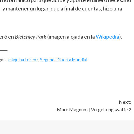
rno británico para que actúe y aporte el dinero necesario
ir y mantener un lugar, que a final de cuentas, hizo una
eró en
Bletchley Park
(imagen alojada en la
Wikipedia
).
____
igma,
máquina Lorenz
,
Segunda Guerra Mundial
Next:
Mare Magnum | Vergeltungswaffe 2