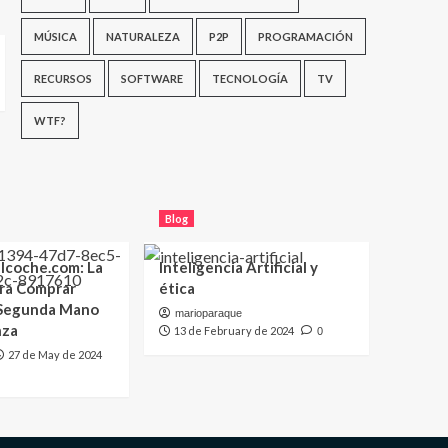
MÚSICA
NATURALEZA
P2P
PROGRAMACIÓN
RECURSOS
SOFTWARE
TECNOLOGÍA
TV
WTF?
Blog
lcoche.com: La
Inteligencia Artificial y
ara Comprar
ética
 Segunda Mano
marioparaque
nza
13 de February de 2024
0
27 de May de 2024