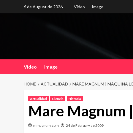
Skip
6 de August de 2026
Video
Image
to
content
Video
Image
HOME
ACTUALIDAD
MARE MAGNUM | MÁQUINA L
Actualidad
Ciencia
Historia
Mare Magnum |
mmagnum.com
24 de February de 2009