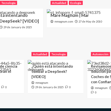
Tecnología
Actualidad
Ecología
stá intentando
Mare Magnum | Mar
 DeepSeek? [VIDEO]
27 de May de 2010
mmagnum.com
29 de January de 2025
Actualidad
Tecnología
Automoción
 de ciencia
¿Quién está intentando
Revisamose
oran el
tumbar a DeepSeek?
Solución p
[VIDEO]
Coches de
con Confia
mmagnum
29 de January de 2025
0
0
mmagnum
0