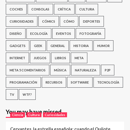
COCHES
CONSOLAS
CRÍTICA
CULTURA
CURIOSIDADES
CÓMICS
CÓMO
DEPORTES
DISEÑO
ECOLOGÍA
EVENTOS
FOTOGRAFÍA
GADGETS
GEEK
GENERAL
HISTORIA
HUMOR
INTERNET
JUEGOS
LIBROS
META
META 5 COMENTARIOS
MÚSICA
NATURALEZA
P2P
PROGRAMACIÓN
RECURSOS
SOFTWARE
TECNOLOGÍA
TV
WTF?
You may have missed
Ciencia
Cultura
Curiosidades
Cervantes, la estrella española: cuando el Quijote