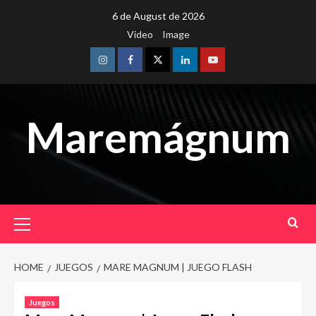
Skip
6 de August de 2026
to
Video
Image
content
Instagram
Facebook
Twitter
Linkedin
Youtube
Maremágnum
Primary
Menu
HOME
JUEGOS
MARE MAGNUM | JUEGO FLASH
Juegos