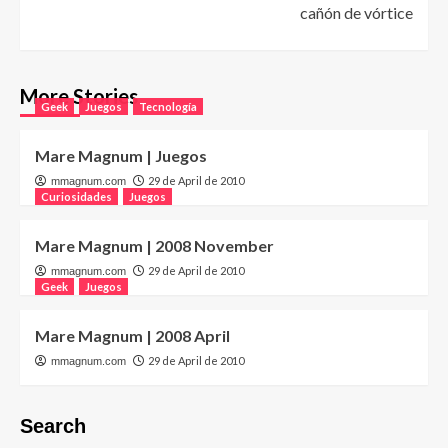
cañón de vórtice
More Stories
Geek
Juegos
Tecnología
Mare Magnum | Juegos
29 de April de 2010
mmagnum.com
Curiosidades
Juegos
Mare Magnum | 2008 November
29 de April de 2010
mmagnum.com
Geek
Juegos
Mare Magnum | 2008 April
29 de April de 2010
mmagnum.com
Search