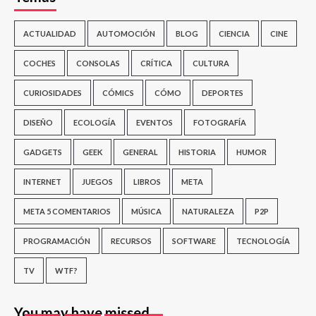
ACTUALIDAD
AUTOMOCIÓN
BLOG
CIENCIA
CINE
COCHES
CONSOLAS
CRÍTICA
CULTURA
CURIOSIDADES
CÓMICS
CÓMO
DEPORTES
DISEÑO
ECOLOGÍA
EVENTOS
FOTOGRAFÍA
GADGETS
GEEK
GENERAL
HISTORIA
HUMOR
INTERNET
JUEGOS
LIBROS
META
META 5 COMENTARIOS
MÚSICA
NATURALEZA
P2P
PROGRAMACIÓN
RECURSOS
SOFTWARE
TECNOLOGÍA
TV
WTF?
You may have missed