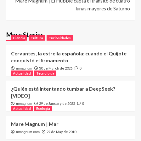
Mare Magnum | El Hubble capta el tránsito de cuatro
lunas mayores de Saturno
More Stories
Ciencia
Cultura
Curiosidades
Cervantes, la estrella española: cuando el Quijote
conquistó el firmamento
30 de March de 2026
mmagnum
0
Actualidad
Tecnología
¿Quién está intentando tumbar a DeepSeek?
[VIDEO]
29 de January de 2025
mmagnum
0
Actualidad
Ecología
Mare Magnum | Mar
27 de May de 2010
mmagnum.com