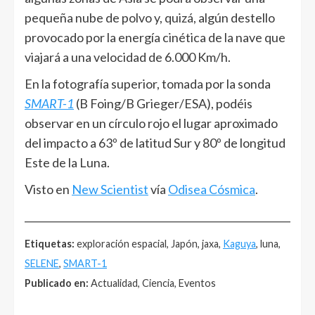
pequeña nube de polvo y, quizá, algún destello
provocado por la energía cinética de la nave que
viajará a una velocidad de 6.000 Km/h.
En la fotografía superior, tomada por la sonda
SMART-1
(B Foing/B Grieger/ESA), podéis
observar en un círculo rojo el lugar aproximado
del impacto a 63º de latitud Sur y 80º de longitud
Este de la Luna.
Visto en
New Scientist
vía
Odisea Cósmica
.
______________________________________________________
Etiquetas:
exploración espacial, Japón, jaxa,
Kaguya
, luna,
SELENE
,
SMART-1
Publicado en:
Actualidad, Ciencia, Eventos