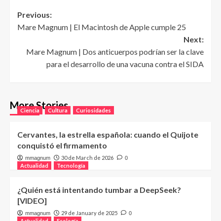
Post
Previous:
Mare Magnum | El Macintosh de Apple cumple 25
navigation
Next:
Mare Magnum | Dos anticuerpos podrían ser la clave
para el desarrollo de una vacuna contra el SIDA
More Stories
Ciencia
Cultura
Curiosidades
Cervantes, la estrella española: cuando el Quijote
conquistó el firmamento
30 de March de 2026
mmagnum
0
Actualidad
Tecnología
¿Quién está intentando tumbar a DeepSeek?
[VIDEO]
29 de January de 2025
mmagnum
0
Actualidad
Ecología