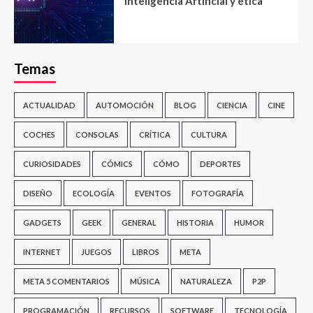
Inteligencia Artificial y ética
Temas
ACTUALIDAD
AUTOMOCIÓN
BLOG
CIENCIA
CINE
COCHES
CONSOLAS
CRÍTICA
CULTURA
CURIOSIDADES
CÓMICS
CÓMO
DEPORTES
DISEÑO
ECOLOGÍA
EVENTOS
FOTOGRAFÍA
GADGETS
GEEK
GENERAL
HISTORIA
HUMOR
INTERNET
JUEGOS
LIBROS
META
META 5 COMENTARIOS
MÚSICA
NATURALEZA
P2P
PROGRAMACIÓN
RECURSOS
SOFTWARE
TECNOLOGÍA