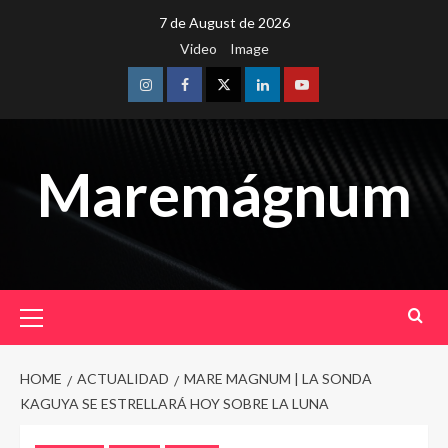
Skip
7 de August de 2026
to
Video
Image
content
Instagram
Facebook
Twitter
Linkedin
Youtube
Maremágnum
Primary
Menu
HOME
ACTUALIDAD
MARE MAGNUM | LA SONDA
KAGUYA SE ESTRELLARÁ HOY SOBRE LA LUNA