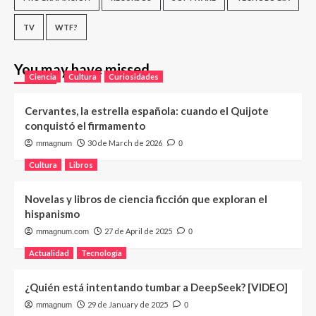
TV
WTF?
You may have missed
Ciencia
Cultura
Curiosidades
Cervantes, la estrella española: cuando el Quijote
conquistó el firmamento
30 de March de 2026
mmagnum
0
Cultura
Libros
Novelas y libros de ciencia ficción que exploran el
hispanismo
27 de April de 2025
mmagnum.com
0
Actualidad
Tecnología
¿Quién está intentando tumbar a DeepSeek? [VIDEO]
29 de January de 2025
mmagnum
0