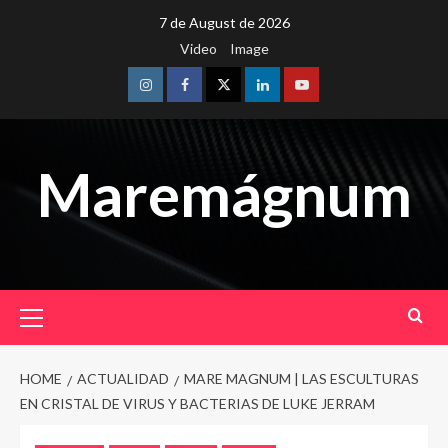
Skip
7 de August de 2026
to
Video
Image
content
Instagram
Facebook
Twitter
Linkedin
Youtube
Maremágnum
Primary
Menu
HOME
ACTUALIDAD
MARE MAGNUM | LAS ESCULTURAS
EN CRISTAL DE VIRUS Y BACTERIAS DE LUKE JERRAM