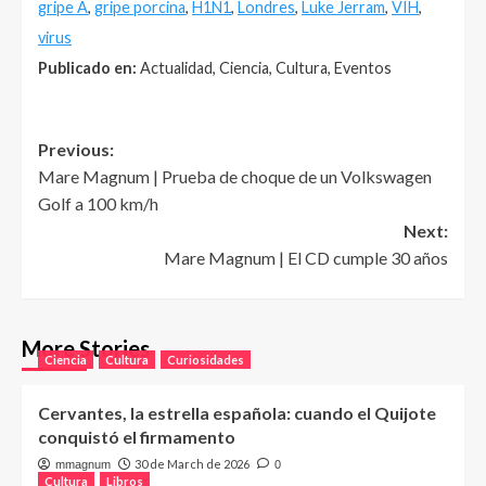
gripe A
,
gripe porcina
,
H1N1
,
Londres
,
Luke Jerram
,
VIH
,
virus
Publicado en:
Actualidad, Ciencia, Cultura, Eventos
Post
Previous:
Mare Magnum | Prueba de choque de un Volkswagen
navigation
Golf a 100 km/h
Next:
Mare Magnum | El CD cumple 30 años
More Stories
Ciencia
Cultura
Curiosidades
Cervantes, la estrella española: cuando el Quijote
conquistó el firmamento
30 de March de 2026
mmagnum
0
Cultura
Libros