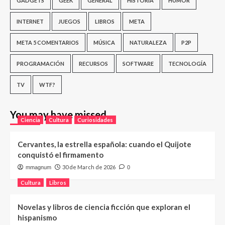
GADGETS
GEEK
GENERAL
HISTORIA
HUMOR
INTERNET
JUEGOS
LIBROS
META
META 5 COMENTARIOS
MÚSICA
NATURALEZA
P2P
PROGRAMACIÓN
RECURSOS
SOFTWARE
TECNOLOGÍA
TV
WTF?
You may have missed
Ciencia
Cultura
Curiosidades
Cervantes, la estrella española: cuando el Quijote
conquistó el firmamento
30 de March de 2026
mmagnum
0
Cultura
Libros
Novelas y libros de ciencia ficción que exploran el
hispanismo