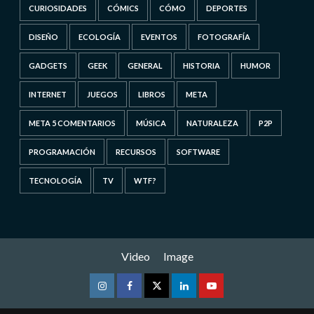
CURIOSIDADES
CÓMICS
CÓMO
DEPORTES
DISEÑO
ECOLOGÍA
EVENTOS
FOTOGRAFÍA
GADGETS
GEEK
GENERAL
HISTORIA
HUMOR
INTERNET
JUEGOS
LIBROS
META
META 5 COMENTARIOS
MÚSICA
NATURALEZA
P2P
PROGRAMACIÓN
RECURSOS
SOFTWARE
TECNOLOGÍA
TV
WTF?
Video
Image
Instagram
Facebook
Twitter
Linkedin
Youtube