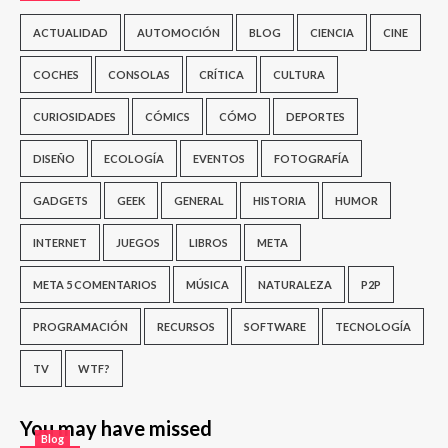
ACTUALIDAD
AUTOMOCIÓN
BLOG
CIENCIA
CINE
COCHES
CONSOLAS
CRÍTICA
CULTURA
CURIOSIDADES
CÓMICS
CÓMO
DEPORTES
DISEÑO
ECOLOGÍA
EVENTOS
FOTOGRAFÍA
GADGETS
GEEK
GENERAL
HISTORIA
HUMOR
INTERNET
JUEGOS
LIBROS
META
META 5 COMENTARIOS
MÚSICA
NATURALEZA
P2P
PROGRAMACIÓN
RECURSOS
SOFTWARE
TECNOLOGÍA
TV
WTF?
You may have missed
Blog