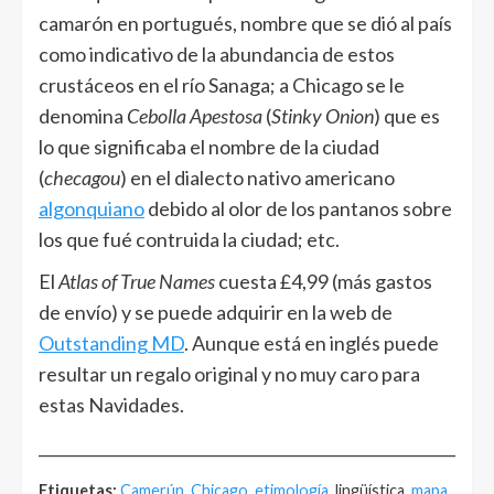
camarón en portugués, nombre que se dió al país
como indicativo de la abundancia de estos
crustáceos en el río Sanaga; a Chicago se le
denomina
Cebolla Apestosa
(
Stinky Onion
) que es
lo que significaba el nombre de la ciudad
(
checagou
) en el dialecto nativo americano
algonquiano
debido al olor de los pantanos sobre
los que fué contruida la ciudad; etc.
El
Atlas of True Names
cuesta £4,99 (más gastos
de envío) y se puede adquirir en la web de
Outstanding MD
. Aunque está en inglés puede
resultar un regalo original y no muy caro para
estas Navidades.
______________________________________________________
Etiquetas:
Camerún
,
Chicago
,
etimología
, lingüística,
mapa
,