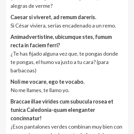
alegras de verme?
Caesar si viveret, ad remum dareris.
Si César viviera, serías encadenado a un remo.
Animadvertistine, ubicumque stes, fumum
recta in faciem ferri?
¿Te has fijado alguna vez que, te pongas donde
te pongas, el humo va justo a tu cara? (para
barbacoas)
Noli me vocare, ego te vocabo.
No me llames, te llamo yo.
Braccae illae virides cum subucula rosea et
tunica Caledonia-quam elenganter
concinnatur!
¡Esos pantalones verdes combinan muy bien con