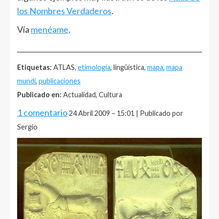
los Nombres Verdaderos
.
Vía
menéame
.
______________________________________________________
Etiquetas:
ATLAS,
etimología
, lingüística,
mapa
,
mapa
mundi
,
publicaciones
Publicado en:
Actualidad, Cultura
1 comentario
24 Abril 2009 – 15:01 | Publicado por
Sergio