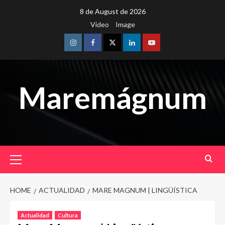
Skip
8 de August de 2026
to
Video
Image
content
Instagram
Facebook
Twitter
Linkedin
Youtube
Maremágnum
Primary
Menu
HOME
ACTUALIDAD
MARE MAGNUM | LINGÜÍSTICA
Actualidad
Cultura