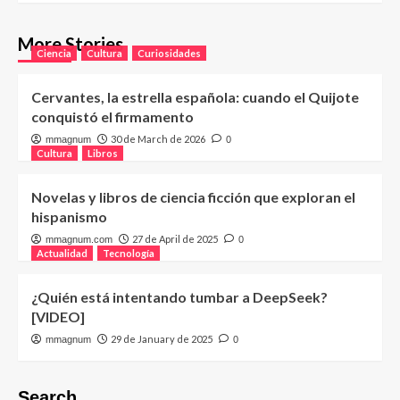
More Stories
Ciencia
Cultura
Curiosidades
Cervantes, la estrella española: cuando el Quijote
conquistó el firmamento
30 de March de 2026
mmagnum
0
Cultura
Libros
Novelas y libros de ciencia ficción que exploran el
hispanismo
27 de April de 2025
mmagnum.com
0
Actualidad
Tecnología
¿Quién está intentando tumbar a DeepSeek?
[VIDEO]
29 de January de 2025
mmagnum
0
Search