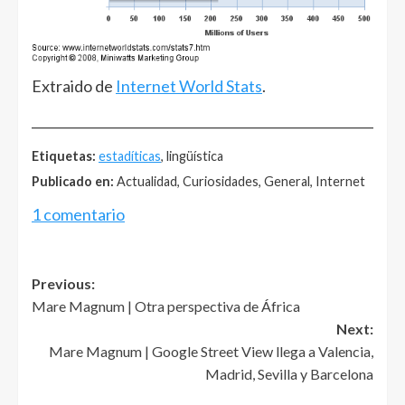
Extraido de
Internet World Stats
.
______________________________________________________
Etiquetas:
estadíticas
, lingüística
Publicado en:
Actualidad, Curiosidades, General, Internet
1 comentario
Post
Previous:
Mare Magnum | Otra perspectiva de África
navigation
Next:
Mare Magnum | Google Street View llega a Valencia,
Madrid, Sevilla y Barcelona