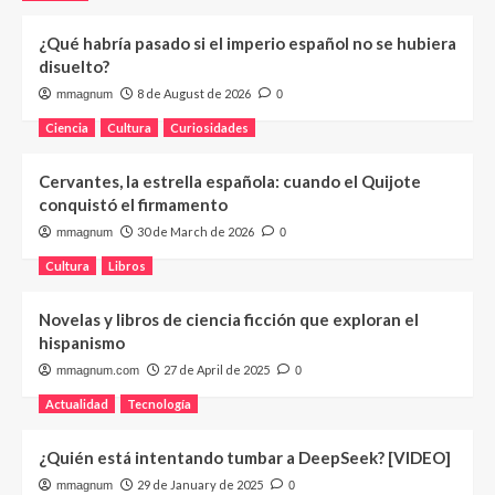
¿Qué habría pasado si el imperio español no se hubiera
disuelto?
8 de August de 2026
mmagnum
0
Ciencia
Cultura
Curiosidades
Cervantes, la estrella española: cuando el Quijote
conquistó el firmamento
30 de March de 2026
mmagnum
0
Cultura
Libros
Novelas y libros de ciencia ficción que exploran el
hispanismo
27 de April de 2025
mmagnum.com
0
Actualidad
Tecnología
¿Quién está intentando tumbar a DeepSeek? [VIDEO]
29 de January de 2025
mmagnum
0