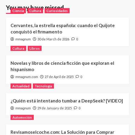
You may have missed
Ciencia
Cultura
Curiosidades
Cervantes, la estrella española: cuando el Quijote
conquistó el firmamento
30 de March de 2026
mmagnum
0
Cultura
Libros
Novelas y libros de ciencia ficción que exploran el
hispanismo
27 de April de 2025
mmagnum.com
0
Actualidad
Tecnología
¿Quién está intentando tumbar a DeepSeek? [VIDEO]
29 de January de 2025
mmagnum
0
Automoción
Revisamoselcoche.com: La Solución para Comprar