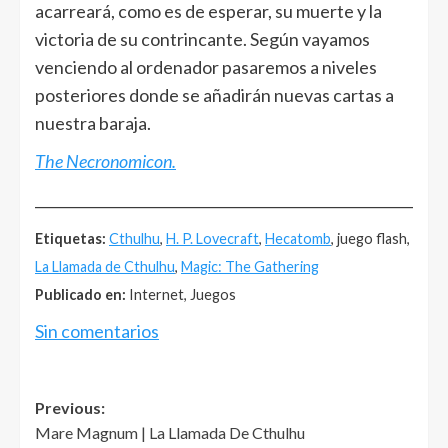
acarreará, como es de esperar, su muerte y la
victoria de su contrincante. Según vayamos
venciendo al ordenador pasaremos a niveles
posteriores donde se añadirán nuevas cartas a
nuestra baraja.
The Necronomicon.
______________________________________________________
Etiquetas:
Cthulhu
,
H. P. Lovecraft
,
Hecatomb
, juego flash,
La Llamada de Cthulhu
,
Magic: The Gathering
Publicado en:
Internet, Juegos
Sin comentarios
Post
Previous:
Mare Magnum | La Llamada De Cthulhu
navigation