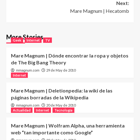
Next:
Mare Magnum | Hecatomb
More Stories
Geek
Internet
TV
Mare Magnum | Dónde encontrar la ropa y objetos
de The Big Bang Theory
29 de May de 2010
mmagnum.com
Internet
Mare Magnum | Deletionpedia: la wiki de las
páginas borradas de la Wikipedia
20 de May de 2010
mmagnum.com
Actualidad
Internet
Tecnología
Mare Magnum | Wolfram Alpha, una herramienta
web “tan importante como Google”