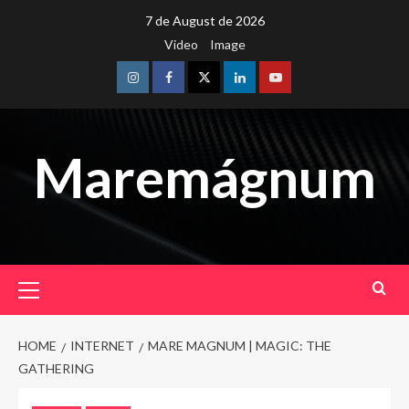
Skip
7 de August de 2026
to
Video
Image
content
Instagram
Facebook
Twitter
Linkedin
Youtube
Maremágnum
Primary
Menu
HOME
INTERNET
MARE MAGNUM | MAGIC: THE
GATHERING