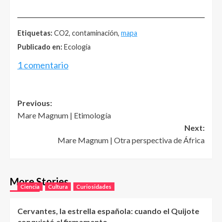
______________________________________________________
Etiquetas:
CO2, contaminación,
mapa
Publicado en:
Ecología
1 comentario
Post
Previous:
Mare Magnum | Etimología
navigation
Next:
Mare Magnum | Otra perspectiva de África
More Stories
Ciencia
Cultura
Curiosidades
Cervantes, la estrella española: cuando el Quijote
conquistó el firmamento