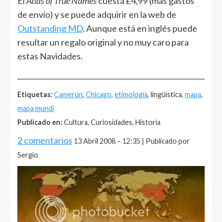
El
Atlas of True Names
cuesta £4,99 (más gastos
de envío) y se puede adquirir en la web de
Outstanding MD
. Aunque está en inglés puede
resultar un regalo original y no muy caro para
estas Navidades.
______________________________________________________
Etiquetas:
Camerún
,
Chicago
,
etimología
, lingüística,
mapa
,
mapa mundi
Publicado en:
Cultura, Curiosidades, Historia
2 comentarios
13 Abril 2008 – 12:35 | Publicado por
Sergio