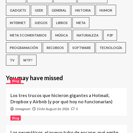
GADGETS
GEEK
GENERAL
HISTORIA
HUMOR
INTERNET
JUEGOS
LIBROS
META
META 5 COMENTARIOS
MÚSICA
NATURALEZA
P2P
PROGRAMACIÓN
RECURSOS
SOFTWARE
TECNOLOGÍA
TV
WTF?
You may have missed
Blog
Los tres trucos que hicieron gigantes a Hotmail,
Dropbox y Airbnb (y por qué hoy no funcionarían)
10 de August de 2026
mmagnum
0
Blog
Los neumáticos, el nuevo tubo de escape: qué emite