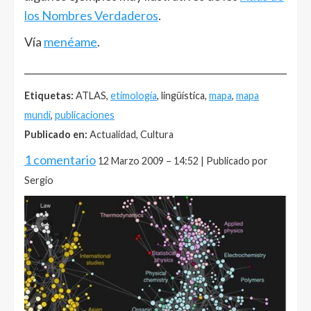
los Nombres Verdaderos
.
Vía
menéame
.
______________________________________________________
Etiquetas:
ATLAS,
etimología
, lingüística,
mapa
,
mapa
mundi
,
publicaciones
Publicado en:
Actualidad, Cultura
1 comentario
12 Marzo 2009 – 14:52 | Publicado por
Sergio