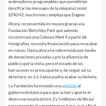
ordenadores programables que permitirían
descifrar los mensajes de la máquina
Lorenz
SZ40/42
, mucho más compleja que
Enigma
.
Ahora, reconvertida en museo gracias a la
Fundación Bletchley Park que además
reconstruyó una
Colossus Mark II
a partir de
fotografías, necesita financiación para no acabar
en ruinas. Hasta ahora ha sobrevivido por medio
de donaciones privadas y por la afluencia de
público que la visita, pero el estado de los
barracones es preocupante y, de seguir así su
deterioro, en 2 ó 3 años podría acabar su historia.
La Fundación ha enviado una
petición
al
gobierno británico para que actúe y aporte el
dinero necesario (entre 2 y 5 millones de libras)
para reconstruir y mantener un lugar, que a final