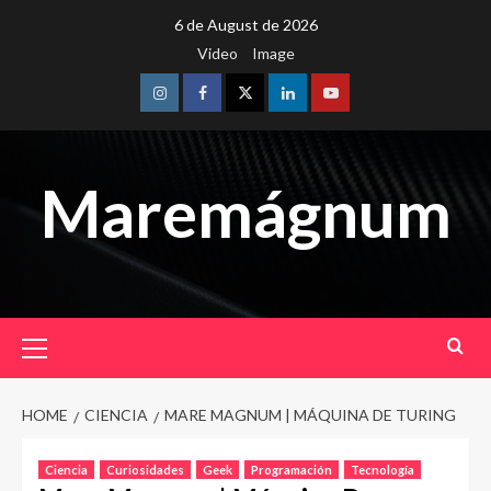
Skip
6 de August de 2026
to
Video
Image
content
Instagram
Facebook
Twitter
Linkedin
Youtube
Maremágnum
Primary
Menu
HOME
CIENCIA
MARE MAGNUM | MÁQUINA DE TURING
Ciencia
Curiosidades
Geek
Programación
Tecnología