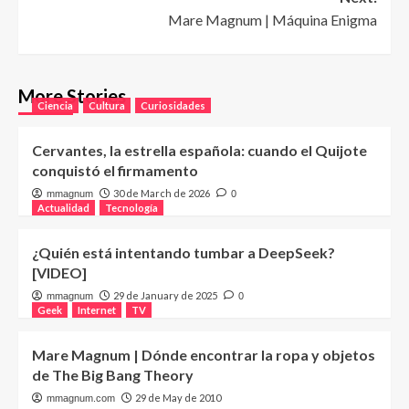
Mare Magnum | Máquina Enigma
More Stories
Ciencia
Cultura
Curiosidades
Cervantes, la estrella española: cuando el Quijote
conquistó el firmamento
30 de March de 2026
mmagnum
0
Actualidad
Tecnología
¿Quién está intentando tumbar a DeepSeek?
[VIDEO]
29 de January de 2025
mmagnum
0
Geek
Internet
TV
Mare Magnum | Dónde encontrar la ropa y objetos
de The Big Bang Theory
29 de May de 2010
mmagnum.com