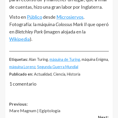
de cuentas, hizo una gran labor por Inglaterra.
Visto en
Público
desde
Microsiervos
.
Fotografía: la máquina
Colossus Mark II
que operó
en
Bletchley Park
(imagen alojada en la
Wikipedia
).
______________________________________________________
Etiquetas:
Alan Turing,
máquina de Turing
, máquina Enigma,
máquina Lorenz
,
Segunda Guerra Mundial
Publicado en:
Actualidad, Ciencia, Historia
1 comentario
Post
Previous:
Mare Magnum | Egiptología
navigation
Next: