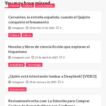
You may have missed
Ciencia
Cultura
Curiosidades
Cervantes, la estrella española: cuando el Quijote
conquistó el firmamento
30 de March de 2026
mmagnum
0
Cultura
Libros
Novelas y libros de ciencia ficción que exploran el
hispanismo
27 de April de 2025
mmagnum.com
0
Actualidad
Tecnología
¿Quién está intentando tumbar a DeepSeek? [VIDEO]
29 de January de 2025
mmagnum
0
Automoción
Revisamoselcoche.com: La Solución para Comprar
Coches de Segunda Mano con Confianza