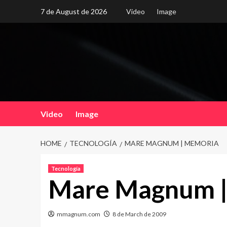
Skip
7 de August de 2026
Video
Image
to
content
Video
Image
HOME
TECNOLOGÍA
MARE MAGNUM | MEMORIA
Tecnología
Mare Magnum |
mmagnum.com
8 de March de 2009