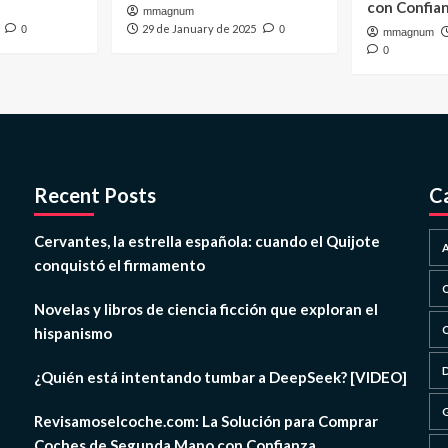
con Confia
mmagnum
29 de January de 2025
0
0
mmagnum
0
Recent Posts
C
Cervantes, la estrella española: cuando el Quijote
conquistó el firmamento
Novelas y libros de ciencia ficción que exploran el
hispanismo
¿Quién está intentando tumbar a DeepSeek? [VIDEO]
Revisamoselcoche.com: La Solución para Comprar
Coches de Segunda Mano con Confianza