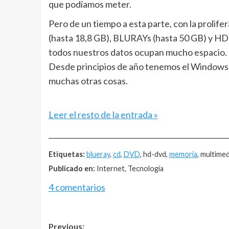
que podíamos meter.
Pero de un tiempo a esta parte, con la prol
(hasta 18,8 GB), BLURAYs (hasta 50 GB) y HD
todos nuestros datos ocupan mucho espacio. B
Desde principios de año tenemos el Windows 
muchas otras cosas.
Leer el resto de la entrada »
__________________________________________________
Etiquetas:
blueray
,
cd
,
DVD
, hd-dvd,
memoria
, multimed
Publicado en:
Internet, Tecnología
4 comentarios
Post
Previous: