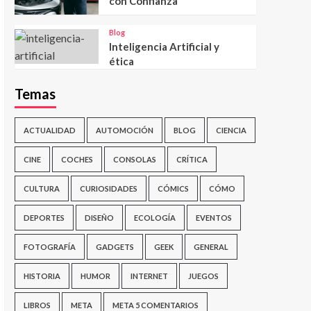
con Confianza
Blog
Inteligencia Artificial y
ética
Temas
ACTUALIDAD
AUTOMOCIÓN
BLOG
CIENCIA
CINE
COCHES
CONSOLAS
CRÍTICA
CULTURA
CURIOSIDADES
CÓMICS
CÓMO
DEPORTES
DISEÑO
ECOLOGÍA
EVENTOS
FOTOGRAFÍA
GADGETS
GEEK
GENERAL
HISTORIA
HUMOR
INTERNET
JUEGOS
LIBROS
META
META 5 COMENTARIOS