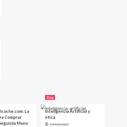
Blog
lcoche.com: La
Inteligencia Artificial y
ara Comprar
ética
 Segunda Mano
marioparaque