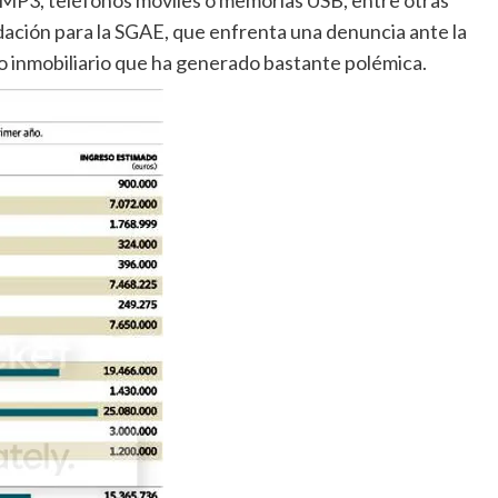
MP3, teléfonos móviles o memorias USB, entre otras
dación para la SGAE, que enfrenta una denuncia ante la
o inmobiliario que ha generado bastante polémica.