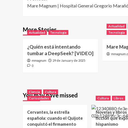
Mare Magnum | Hospital General Gregorio Marañ
navigation
Actualidad
More Stories
Actualidad
Tecnología
Tecnología
¿Quién está intentando
Mare Mag
tumbar a DeepSeek? [VIDEO]
mmagnum.
29 de January de 2025
mmagnum
0
Ciencia
Cultura
You may have missed
Curiosidades
Cultura
Libros
Cervantes, la estrella
Novelas y libros
española: cuando el Quijote
ficción que expl
conquistó el firmamento
hispanismo