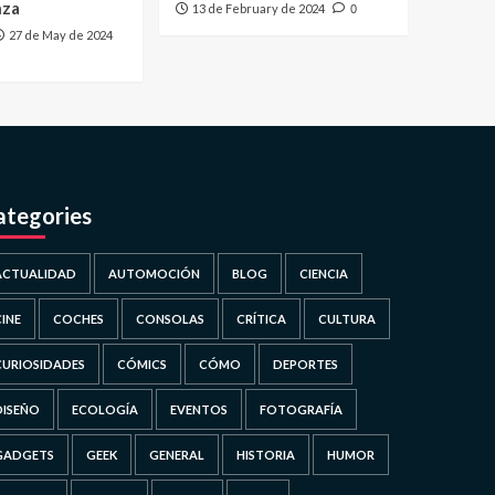
nza
13 de February de 2024
0
27 de May de 2024
ategories
ACTUALIDAD
AUTOMOCIÓN
BLOG
CIENCIA
CINE
COCHES
CONSOLAS
CRÍTICA
CULTURA
CURIOSIDADES
CÓMICS
CÓMO
DEPORTES
DISEÑO
ECOLOGÍA
EVENTOS
FOTOGRAFÍA
GADGETS
GEEK
GENERAL
HISTORIA
HUMOR