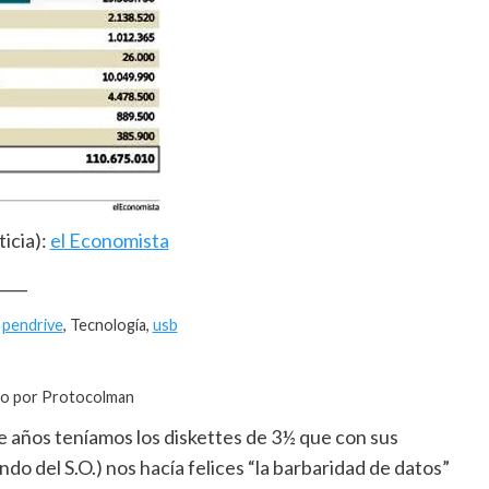
ticia):
el Economista
____
,
pendrive
, Tecnología,
usb
do por Protocolman
e años teníamos los diskettes de 3½ que con sus
o del S.O.) nos hacía felices “la barbaridad de datos”