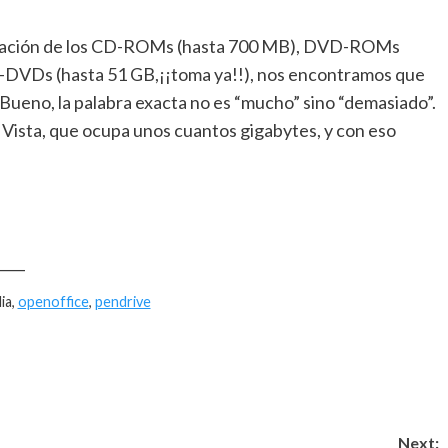
iferación de los CD-ROMs (hasta 700 MB), DVD-ROMs
-DVDs (hasta 51 GB,¡¡toma ya!!), nos encontramos que
ueno, la palabra exacta no es “mucho” sino “demasiado”.
Vista, que ocupa unos cuantos gigabytes, y con eso
____
ia,
openoffice
,
pendrive
Next: