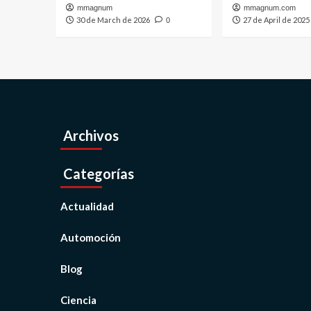
mmagnum
mmagnum.com
30 de March de 2026
27 de April de 2025
0
Archivos
Categorías
Actualidad
Automoción
Blog
Ciencia