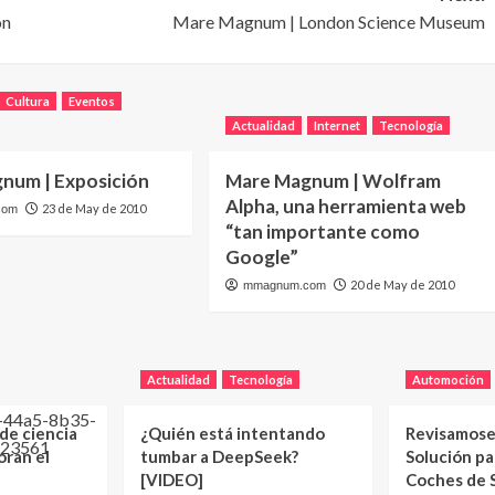
ón
Mare Magnum | London Science Museum
Cultura
Eventos
Actualidad
Internet
Tecnología
num | Exposición
Mare Magnum | Wolfram
Alpha, una herramienta web
23 de May de 2010
com
“tan importante como
Google”
20 de May de 2010
mmagnum.com
Actualidad
Tecnología
Automoción
 de ciencia
¿Quién está intentando
Revisamose
oran el
tumbar a DeepSeek?
Solución p
[VIDEO]
Coches de