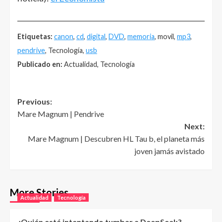
______________________________________________________
Etiquetas:
canon
,
cd
,
digital
,
DVD
,
memoria
, movil,
mp3
,
pendrive
, Tecnología,
usb
Publicado en:
Actualidad, Tecnología
Post
Previous:
Mare Magnum | Pendrive
navigation
Next:
Mare Magnum | Descubren HL Tau b, el planeta más
joven jamás avistado
More Stories
Actualidad
Tecnología
¿Quién está intentando tumbar a DeepSeek?