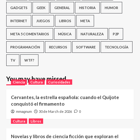
GADGETS
GEEK
GENERAL
HISTORIA
HUMOR
INTERNET
JUEGOS
LIBROS
META
META 5 COMENTARIOS
MÚSICA
NATURALEZA
P2P
PROGRAMACIÓN
RECURSOS
SOFTWARE
TECNOLOGÍA
TV
WTF?
You may have missed
Ciencia
Cultura
Curiosidades
Cervantes, la estrella española: cuando el Quijote
conquistó el firmamento
30 de March de 2026
mmagnum
0
Cultura
Libros
Novelas y libros de ciencia ficción que exploran el