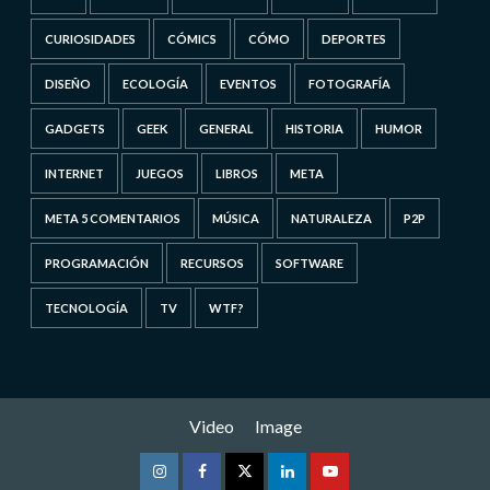
CURIOSIDADES
CÓMICS
CÓMO
DEPORTES
DISEÑO
ECOLOGÍA
EVENTOS
FOTOGRAFÍA
GADGETS
GEEK
GENERAL
HISTORIA
HUMOR
INTERNET
JUEGOS
LIBROS
META
META 5 COMENTARIOS
MÚSICA
NATURALEZA
P2P
PROGRAMACIÓN
RECURSOS
SOFTWARE
TECNOLOGÍA
TV
WTF?
Video
Image
Instagram
Facebook
Twitter
Linkedin
Youtube