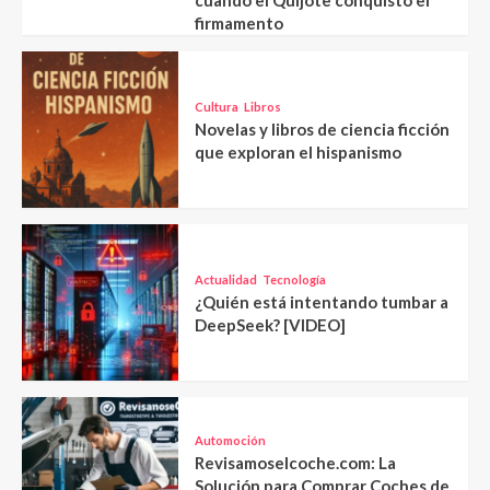
cuando el Quijote conquistó el
firmamento
Cultura
Libros
Novelas y libros de ciencia ficción
que exploran el hispanismo
Actualidad
Tecnología
¿Quién está intentando tumbar a
DeepSeek? [VIDEO]
Automoción
Revisamoselcoche.com: La
Solución para Comprar Coches de