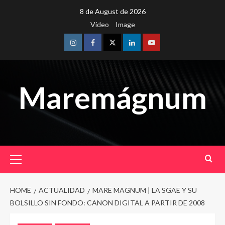
Skip
8 de August de 2026
to
Video
Image
content
Instagram
Facebook
Twitter
Linkedin
Youtube
Maremágnum
Primary
Menu
HOME
ACTUALIDAD
MARE MAGNUM | LA SGAE Y SU
BOLSILLO SIN FONDO: CANON DIGITAL A PARTIR DE 2008