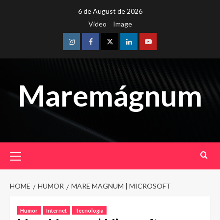
Skip
6 de August de 2026
to
Video
Image
content
Instagram
Facebook
Twitter
Linkedin
Youtube
Maremágnum
Primary
Menu
HOME
HUMOR
MARE MAGNUM | MICROSOFT
Humor
Internet
Tecnología