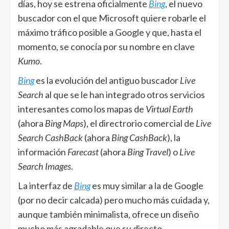
días, hoy se estrena oficialmente
Bing
, el nuevo
buscador con el que Microsoft quiere robarle el
máximo tráfico posible a Google y que, hasta el
momento, se conocía por su nombre en clave
Kumo
.
Bing
es la evolución del antiguo buscador
Live
Search
al que se le han integrado otros servicios
interesantes como los mapas de
Virtual Earth
(ahora
Bing Maps
), el directrorio comercial de
Live
Search CashBack
(ahora
Bing CashBack
), la
información
Farecast
(ahora
Bing Travel
) o
Live
Search Images
.
La interfaz de
Bing
es muy similar a la de Google
(por no decir calcada) pero mucho más cuidada y,
aunque también minimalista, ofrece un diseño
mucho más agradable que su directo