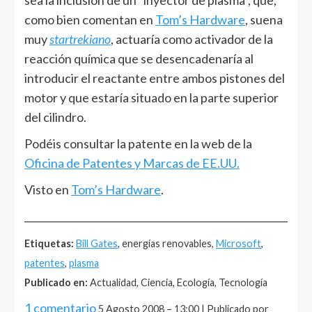
sea la inclusión de un “inyector de plasma”, que,
como bien comentan en
Tom’s Hardware
, suena
muy
startrekiano
, actuaría como activador de la
reacción química que se desencadenaría al
introducir el reactante entre ambos pistones del
motor y que estaría situado en la parte superior
del cilindro.
Podéis consultar la patente en la web de la
Oficina de Patentes y Marcas de EE.UU.
Visto en
Tom’s Hardware
.
______________________________________________________
Etiquetas:
Bill Gates
, energías renovables,
Microsoft
,
patentes
,
plasma
Publicado en:
Actualidad, Ciencia, Ecología, Tecnología
1 comentario
5 Agosto 2008 – 13:00 | Publicado por