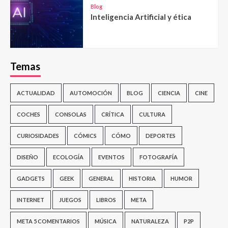
Blog
Inteligencia Artificial y ética
Temas
ACTUALIDAD
AUTOMOCIÓN
BLOG
CIENCIA
CINE
COCHES
CONSOLAS
CRÍTICA
CULTURA
CURIOSIDADES
CÓMICS
CÓMO
DEPORTES
DISEÑO
ECOLOGÍA
EVENTOS
FOTOGRAFÍA
GADGETS
GEEK
GENERAL
HISTORIA
HUMOR
INTERNET
JUEGOS
LIBROS
META
META 5 COMENTARIOS
MÚSICA
NATURALEZA
P2P