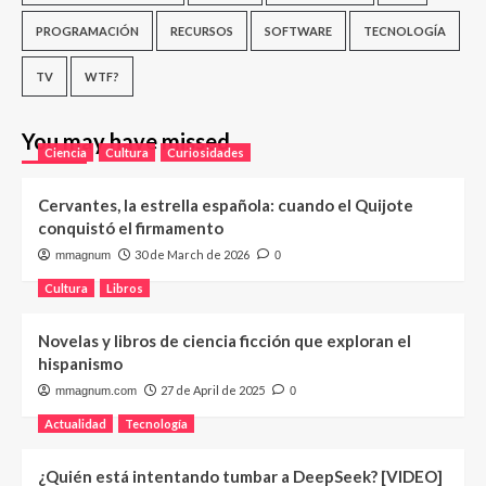
PROGRAMACIÓN
RECURSOS
SOFTWARE
TECNOLOGÍA
TV
WTF?
You may have missed
Ciencia
Cultura
Curiosidades
Cervantes, la estrella española: cuando el Quijote
conquistó el firmamento
30 de March de 2026
mmagnum
0
Cultura
Libros
Novelas y libros de ciencia ficción que exploran el
hispanismo
27 de April de 2025
mmagnum.com
0
Actualidad
Tecnología
¿Quién está intentando tumbar a DeepSeek? [VIDEO]