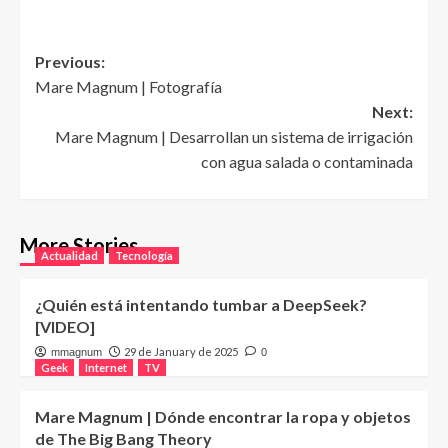
Post
Previous:
Mare Magnum | Fotografía
navigation
Next:
Mare Magnum | Desarrollan un sistema de irrigación
con agua salada o contaminada
More Stories
Actualidad
Tecnología
¿Quién está intentando tumbar a DeepSeek?
[VIDEO]
29 de January de 2025
mmagnum
0
Geek
Internet
TV
Mare Magnum | Dónde encontrar la ropa y objetos
de The Big Bang Theory