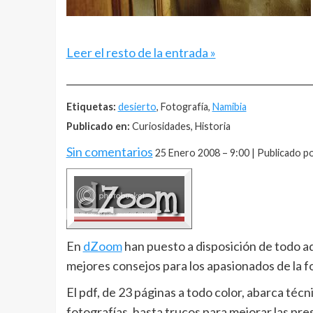
Leer el resto de la entrada »
__________________________________________________
Etiquetas:
desierto
, Fotografía,
Namibia
Publicado en:
Curiosidades, Historia
Sin comentarios
25 Enero 2008 – 9:00 | Publicado p
En
dZoom
han puesto a disposición de todo aq
mejores consejos para los apasionados de la f
El pdf, de 23 páginas a todo color, abarca téc
fotografías, hasta trucos para mejorar las pre