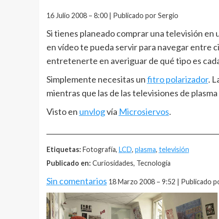
16 Julio 2008 – 8:00 | Publicado por Sergio
Si tienes planeado comprar una televisión en 
en vídeo te pueda servir para navegar entre c
entretenerte en averiguar de qué tipo es cad
Simplemente necesitas un
fitro polarizador
. 
mientras que las de las televisiones de plasma
Visto en
unvlog
vía
Microsiervos
.
__________________________________________________
Etiquetas:
Fotografía,
LCD
,
plasma
,
televisión
Publicado en:
Curiosidades, Tecnología
Sin comentarios
18 Marzo 2008 – 9:52 | Publicado p