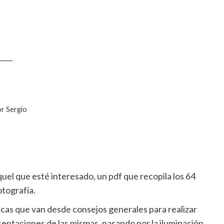
____
or Sergio
uel que esté interesado, un pdf que recopila los 64
otografía.
nicas que van desde consejos generales para realizar
sentaciones de las mismas, pasando por la iluminación,