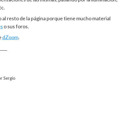
tc.
 al resto de la página porque tiene mucho material
es
o sus foros.
e
dZoom
.
____
or Sergio