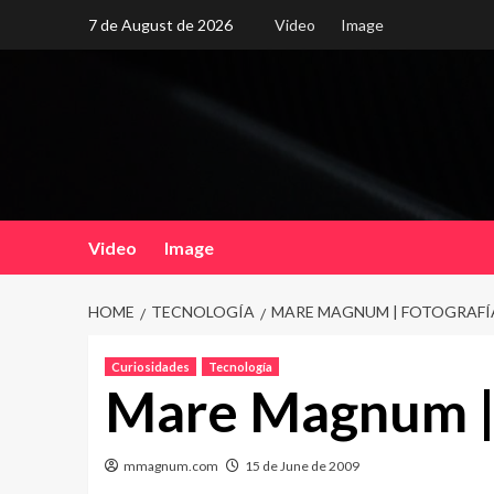
Skip
7 de August de 2026
Video
Image
to
content
Video
Image
HOME
TECNOLOGÍA
MARE MAGNUM | FOTOGRAFÍ
Curiosidades
Tecnología
Mare Magnum | 
mmagnum.com
15 de June de 2009