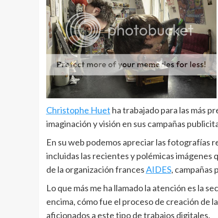
Christophe Huet
ha trabajado para las más pr
imaginación y visión en sus campañas publicita
En su web podemos apreciar las fotografías r
incluidas las recientes y polémicas imágenes 
de la organización frances
AIDES
, campañas p
Lo que más me ha llamado la atención es la sec
encima, cómo fue el proceso de creación de la
aficionados a este tipo de trabajos digitales.