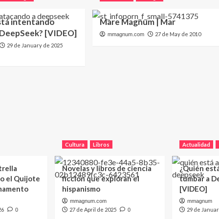
stá intentando
Mare Magnum | Mar
 DeepSeek? [VIDEO]
27 de May de 2010
mmagnum.com
29 de January de 2025
Cultura
Libros
Actualidad
trella
Novelas y libros de ciencia
¿Quién est
o el Quijote
ficción que exploran el
tumbar a D
rmamento
hispanismo
[VIDEO]
mmagnum.com
mmagnum
26
27 de April de 2025
29 de Januar
0
0