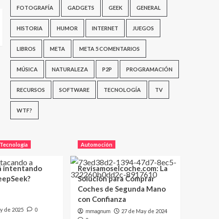
FOTOGRAFÍA
GADGETS
GEEK
GENERAL
HISTORIA
HUMOR
INTERNET
JUEGOS
LIBROS
META
META 5 COMENTARIOS
MÚSICA
NATURALEZA
P2P
PROGRAMACIÓN
RECURSOS
SOFTWARE
TECNOLOGÍA
TV
WTF?
Tecnología
Automoción
á intentando
Revisamoselcoche.com: La
eepSeek?
Solución para Comprar
Coches de Segunda Mano
con Confianza
y de 2025
0
27 de May de 2024
mmagnum