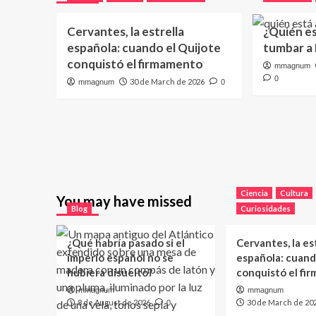
Cervantes, la estrella
¿Quién e
española: cuando el Quijote
tumbar a
conquistó el firmamento
mmagnum
0
30 de March de 2026
mmagnum
0
Ciencia
Cultura
You may have missed
Blog
Curiosidades
¿Qué habría pasado si el
Cervantes, la es
imperio español no se
española: cuand
hubiera disuelto?
conquistó el fi
mmagnum
mmagnum
8 de August de 2026
30 de March de 20
0