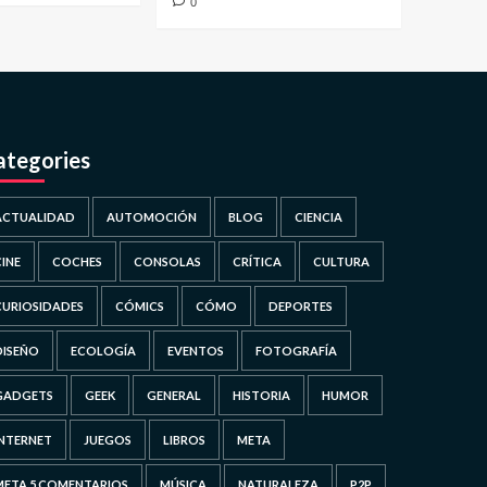
0
ategories
ACTUALIDAD
AUTOMOCIÓN
BLOG
CIENCIA
CINE
COCHES
CONSOLAS
CRÍTICA
CULTURA
CURIOSIDADES
CÓMICS
CÓMO
DEPORTES
DISEÑO
ECOLOGÍA
EVENTOS
FOTOGRAFÍA
GADGETS
GEEK
GENERAL
HISTORIA
HUMOR
INTERNET
JUEGOS
LIBROS
META
META 5 COMENTARIOS
MÚSICA
NATURALEZA
P2P