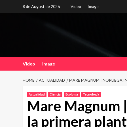
Skip
8 de August de 2026
Video
Image
to
content
Video
Image
HOME
ACTUALIDAD
MARE MAGNUM | NORUEGA IN
Actualidad
Ciencia
Ecología
Tecnología
Mare Magnum |
la primera plan