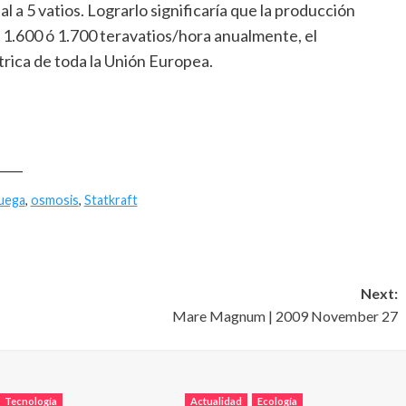
 a 5 vatios. Lograrlo significaría que la producción
s 1.600 ó 1.700 teravatios/hora anualmente, el
trica de toda la Unión Europea.
____
uega
,
osmosis
,
Statkraft
Next:
Mare Magnum | 2009 November 27
Tecnología
Actualidad
Ecología