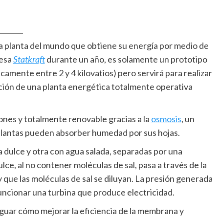
a planta del mundo que obtiene su energía por medio de
resa
Statkraft
durante un año, es solamente un prototipo
amente entre 2 y 4 kilovatios) pero servirá para realizar
cción de una planta energética totalmente operativa
iones y totalmente renovable gracias a la
osmosis
, un
s plantas pueden absorber humedad por sus hojas.
 dulce y otra con agua salada, separadas por una
ce, al no contener moléculas de sal, pasa a través de la
que las moléculas de sal se diluyan. La presión generada
uncionar una turbina que produce electricidad.
guar cómo mejorar la eficiencia de la membrana y