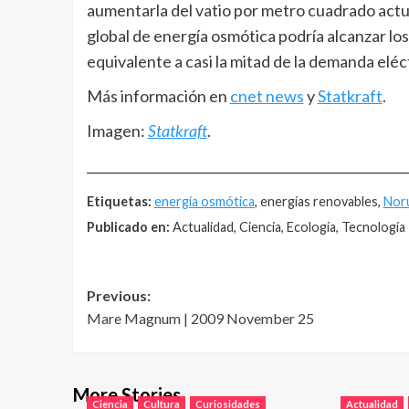
aumentarla del vatio por metro cuadrado actual
global de energía osmótica podría alcanzar lo
equivalente a casi la mitad de la demanda eléc
Más información en
cnet news
y
Statkraft
.
Imagen:
Statkraft
.
__________________________________________________
Etiquetas:
energía osmótica
, energías renovables,
Nor
Publicado en:
Actualidad, Ciencia, Ecología, Tecnología
Post
Previous:
Mare Magnum | 2009 November 25
navigation
More Stories
Ciencia
Cultura
Curiosidades
Actualidad