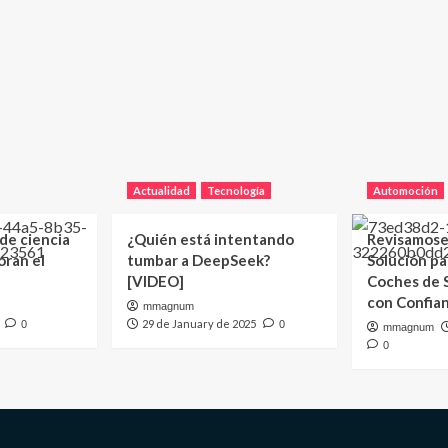
Actualidad
Tecnología
Automoción
 de ciencia
¿Quién está intentando
Revisamose
oran el
tumbar a DeepSeek?
Solución p
[VIDEO]
Coches de
con Confia
mmagnum
29 de January de 2025
0
0
mmagnum
0