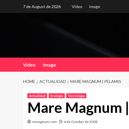
Skip
7 de August de 2026
Video
Image
to
content
Video
Image
HOME
ACTUALIDAD
MARE MAGNUM | PELAMIS
Actualidad
Ecología
Tecnología
Mare Magnum |
mmagnum.com
6 de October de 2008