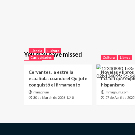
Ciencia
Cultura
You may have missed
Curiosidades
Cultura
Libros
Cervantes, la estrella
Novelas y libros
española: cuando el Quijote
ficción que expl
conquistó el firmamento
hispanismo
mmagnum
mmagnum.com
30 de March de 2026
27 de April de 2025
0