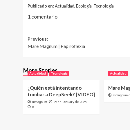
Publicado en:
Actualidad, Ecología, Tecnología
1 comentario
Post
Previous:
Mare Magnum | Papiroflexia
navigation
More Stories
Actualidad
Tecnología
Actualidad
¿Quién está intentando
Mare Mag
tumbar a DeepSeek? [VIDEO]
mmagnum.
29 de January de 2025
mmagnum
0