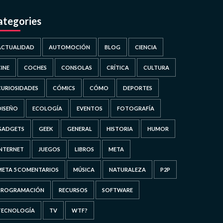
ategories
ACTUALIDAD
AUTOMOCIÓN
BLOG
CIENCIA
CINE
COCHES
CONSOLAS
CRÍTICA
CULTURA
CURIOSIDADES
CÓMICS
CÓMO
DEPORTES
DISEÑO
ECOLOGÍA
EVENTOS
FOTOGRAFÍA
GADGETS
GEEK
GENERAL
HISTORIA
HUMOR
INTERNET
JUEGOS
LIBROS
META
META 5 COMENTARIOS
MÚSICA
NATURALEZA
P2P
PROGRAMACIÓN
RECURSOS
SOFTWARE
TECNOLOGÍA
TV
WTF?