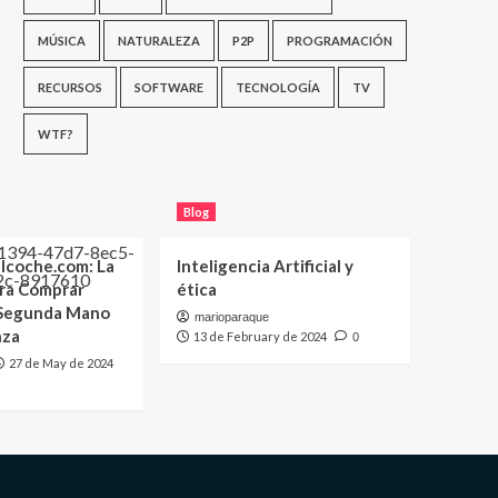
MÚSICA
NATURALEZA
P2P
PROGRAMACIÓN
RECURSOS
SOFTWARE
TECNOLOGÍA
TV
WTF?
Blog
lcoche.com: La
Inteligencia Artificial y
ara Comprar
ética
 Segunda Mano
marioparaque
nza
13 de February de 2024
0
27 de May de 2024