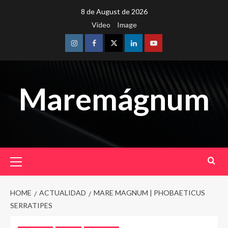
Skip
8 de August de 2026
to
Video
Image
content
Instagram
Facebook
Twitter
Linkedin
Youtube
Maremágnum
Primary
Menu
HOME
ACTUALIDAD
MARE MAGNUM | PHOBAETICUS
SERRATIPES