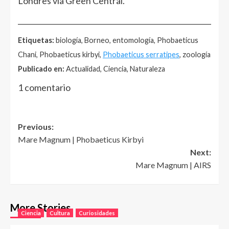
Londres vía Green Central.
______________________________________________________
Etiquetas:
biología, Borneo, entomología, Phobaeticus
Chani, Phobaeticus kirbyi,
Phobaeticus serratipes
, zoología
Publicado en:
Actualidad, Ciencia, Naturaleza
1 comentario
Post
Previous:
Mare Magnum | Phobaeticus Kirbyi
navigation
Next:
Mare Magnum | AIRS
More Stories
Ciencia
Cultura
Curiosidades