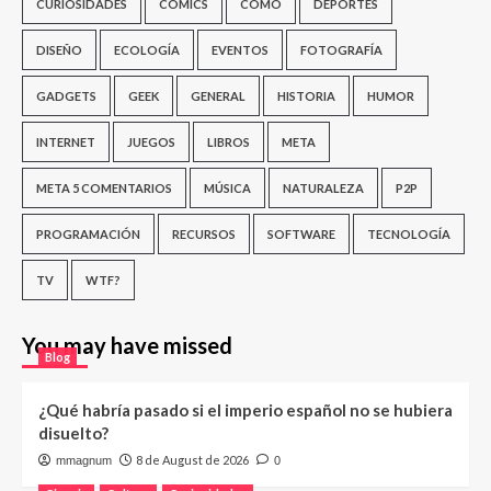
CURIOSIDADES
CÓMICS
CÓMO
DEPORTES
DISEÑO
ECOLOGÍA
EVENTOS
FOTOGRAFÍA
GADGETS
GEEK
GENERAL
HISTORIA
HUMOR
INTERNET
JUEGOS
LIBROS
META
META 5 COMENTARIOS
MÚSICA
NATURALEZA
P2P
PROGRAMACIÓN
RECURSOS
SOFTWARE
TECNOLOGÍA
TV
WTF?
You may have missed
Blog
¿Qué habría pasado si el imperio español no se hubiera
disuelto?
8 de August de 2026
mmagnum
0