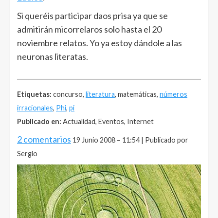
Si queréis participar daos prisa ya que se
admitirán micorrelaros solo hasta el 20
noviembre relatos. Yo ya estoy dándole a las
neuronas literatas.
______________________________________________________
Etiquetas:
concurso,
literatura
, matemáticas,
números
irracionales
,
Phi
,
pi
Publicado en:
Actualidad, Eventos, Internet
2 comentarios
19 Junio 2008 – 11:54 | Publicado por
Sergio