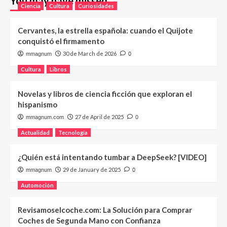
You may have missed
Ciencia
Cultura
Curiosidades
Cervantes, la estrella española: cuando el Quijote
conquistó el firmamento
30 de March de 2026
mmagnum
0
Cultura
Libros
Novelas y libros de ciencia ficción que exploran el
hispanismo
27 de April de 2025
mmagnum.com
0
Actualidad
Tecnología
¿Quién está intentando tumbar a DeepSeek? [VIDEO]
29 de January de 2025
mmagnum
0
Automoción
Revisamoselcoche.com: La Solución para Comprar
Coches de Segunda Mano con Confianza