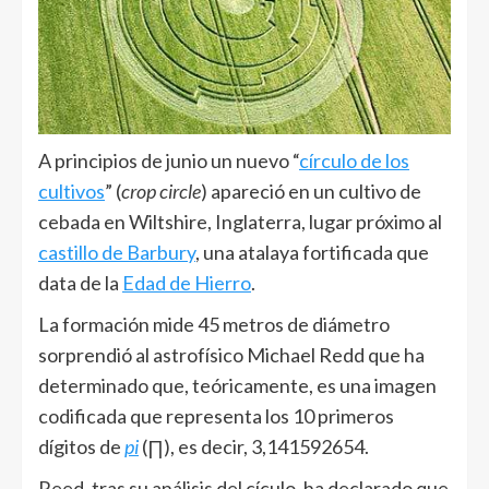
A principios de junio un nuevo “
círculo de los
cultivos
” (
crop circle
) apareció en un cultivo de
cebada en Wiltshire, Inglaterra, lugar próximo al
castillo de Barbury
, una atalaya fortificada que
data de la
Edad de Hierro
.
La formación mide 45 metros de diámetro
sorprendió al astrofísico Michael Redd que ha
determinado que, teóricamente, es una imagen
codificada que representa los 10 primeros
dígitos de
pi
(∏), es decir, 3,141592654.
Reed, tras su análisis del cículo, ha declarado que