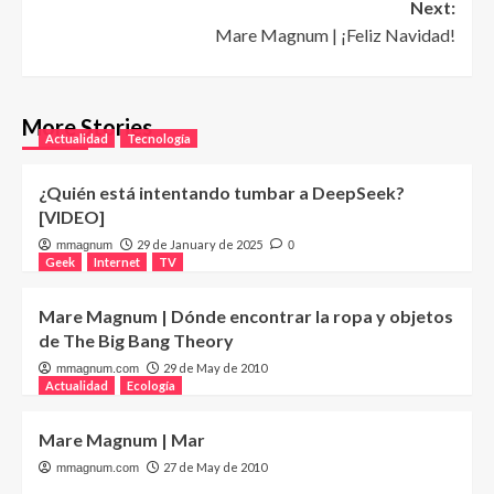
Next:
Mare Magnum | ¡Feliz Navidad!
More Stories
Actualidad
Tecnología
¿Quién está intentando tumbar a DeepSeek?
[VIDEO]
29 de January de 2025
mmagnum
0
Geek
Internet
TV
Mare Magnum | Dónde encontrar la ropa y objetos
de The Big Bang Theory
29 de May de 2010
mmagnum.com
Actualidad
Ecología
Mare Magnum | Mar
27 de May de 2010
mmagnum.com