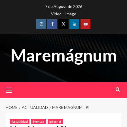
Skip
7 de August de 2026
to
Video
Image
content
Instagram
Facebook
Twitter
Linkedin
Youtube
Maremágnum
Primary
Menu
HOME
ACTUALIDAD
MARE MAGNUM | PI
Actualidad
Eventos
Internet